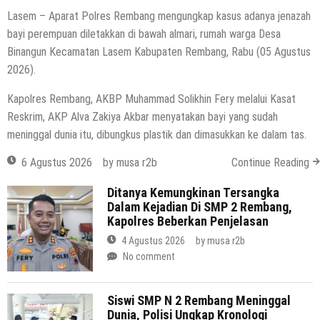
Lasem – Aparat Polres Rembang mengungkap kasus adanya jenazah
bayi perempuan diletakkan di bawah almari, rumah warga Desa
Binangun Kecamatan Lasem Kabupaten Rembang, Rabu (05 Agustus
2026).
Kapolres Rembang, AKBP Muhammad Solikhin Fery melalui Kasat
Reskrim, AKP Alva Zakiya Akbar menyatakan bayi yang sudah
meninggal dunia itu, dibungkus plastik dan dimasukkan ke dalam tas.
6 Agustus 2026
by
musa r2b
Continue Reading
Ditanya Kemungkinan Tersangka
Dalam Kejadian Di SMP 2 Rembang,
Kapolres Beberkan Penjelasan
4 Agustus 2026
by
musa r2b
No comment
Siswi SMP N 2 Rembang Meninggal
Dunia, Polisi Ungkap Kronologi