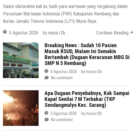
Dalam silaturahmi kali ini, hadir para wartawan yang tergabung dalam
Persatuan Wartawan Indonesia (PWI) Kabupaten Rembang dan
Ikatan Jurnalis Televisi Indonesia (IJTI) Muria Raya.
5 Agustus 2026
by
musa r2b
Continue Reading
Breaking News : Sudah 10 Pasien
Masuk RSUD, Malam Ini Semakin
Bertambah (Dugaan Keracunan MBG Di
SMP N 5 Rembang)
5 Agustus 2026
by
musa r2b
No comment
Apa Dugaan Penyebabnya, Kok Sampai
Kapal Senilai 7 M Terbakar (TKP
Sendangmulyo Kec. Sarang)
2 Agustus 2026
by
musa r2b
No comment