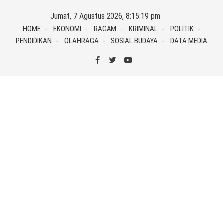
Skip
Jumat, 7 Agustus 2026, 8:15:21 pm
to
HOME
EKONOMI
RAGAM
KRIMINAL
POLITIK
content
PENDIDIKAN
OLAHRAGA
SOSIAL BUDAYA
DATA MEDIA