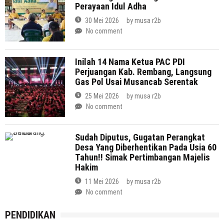
Perayaan Idul Adha
30 Mei 2026
by
musa r2b
No comment
Inilah 14 Nama Ketua PAC PDI
Perjuangan Kab. Rembang, Langsung
Gas Pol Usai Musancab Serentak
25 Mei 2026
by
musa r2b
No comment
Sudah Diputus, Gugatan Perangkat
Desa Yang Diberhentikan Pada Usia 60
Tahun!! Simak Pertimbangan Majelis
Hakim
11 Mei 2026
by
musa r2b
No comment
PENDIDIKAN