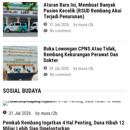
Aturan Baru Ini, Membuat Banyak
Pasien Kecelik (RSUD Rembang Akui
Terjadi Penurunan)
31 Juli 2026
by
musa r2b
No comment
Buka Lowongan CPNS Atau Tidak,
Rembang Kekurangan Perawat Dan
Dokter
29 Juli 2026
by
musa r2b
No comment
SOSIAL BUDAYA
SOSIAL BUDAYA
31 Juli 2026
by
musa r2b
Pemkab Rembang Ingatkan 4 Hal Penting, Dana Hibah 12
Miliar Lebih Siap Digelontorkan