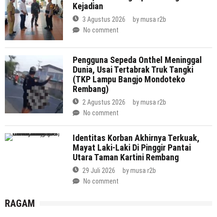
Kejadian
3 Agustus 2026
by
musa r2b
No comment
Pengguna Sepeda Onthel Meninggal
Dunia, Usai Tertabrak Truk Tangki
(TKP Lampu Bangjo Mondoteko
Rembang)
2 Agustus 2026
by
musa r2b
No comment
Identitas Korban Akhirnya Terkuak,
Mayat Laki-Laki Di Pinggir Pantai
Utara Taman Kartini Rembang
29 Juli 2026
by
musa r2b
No comment
RAGAM