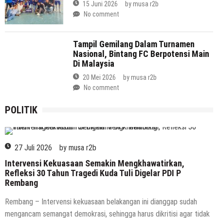
15 Juni 2026
by
musa r2b
No comment
Tampil Gemilang Dalam Turnamen
Nasional, Bintang FC Berpotensi Main
Di Malaysia
20 Mei 2026
by
musa r2b
No comment
POLITIK
POLITIK
27 Juli 2026
by
musa r2b
Intervensi Kekuasaan Semakin Mengkhawatirkan,
Refleksi 30 Tahun Tragedi Kuda Tuli Digelar PDI P
Rembang
Rembang – Intervensi kekuasaan belakangan ini dianggap sudah
mengancam semangat demokrasi, sehingga harus dikritisi agar tidak