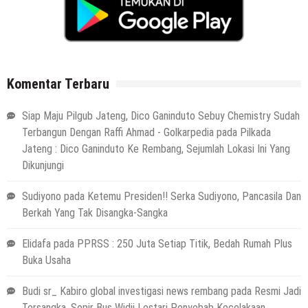
Komentar Terbaru
Siap Maju Pilgub Jateng, Dico Ganinduto Sebuy Chemistry Sudah
Terbangun Dengan Raffi Ahmad - Golkarpedia
pada
Pilkada
Jateng : Dico Ganinduto Ke Rembang, Sejumlah Lokasi Ini Yang
Dikunjungi
Sudiyono
pada
Ketemu Presiden!! Serka Sudiyono, Pancasila Dan
Berkah Yang Tak Disangka-Sangka
Elidafa
pada
PPRSS : 250 Juta Setiap Titik, Bedah Rumah Plus
Buka Usaha
Budi sr_ Kabiro global investigasi news rembang
pada
Resmi Jadi
Tersangka, Sopir Bus Widji Lestari Penyebab Kecelakaan