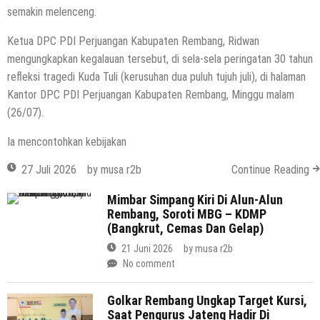
semakin melenceng.
Ketua DPC PDI Perjuangan Kabupaten Rembang, Ridwan
mengungkapkan kegalauan tersebut, di sela-sela peringatan 30 tahun
refleksi tragedi Kuda Tuli (kerusuhan dua puluh tujuh juli), di halaman
Kantor DPC PDI Perjuangan Kabupaten Rembang, Minggu malam
(26/07).
Ia mencontohkan kebijakan
27 Juli 2026
by
musa r2b
Continue Reading
Mimbar Simpang Kiri Di Alun-Alun
Rembang, Soroti MBG – KDMP
(Bangkrut, Cemas Dan Gelap)
21 Juni 2026
by
musa r2b
No comment
Golkar Rembang Ungkap Target Kursi,
Saat Pengurus Jateng Hadir Di