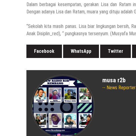
Sejumlah Tips Membeli Tanah Kapling, Terap
Dalam berbagai kesempatan, gerakan Lisa dan Ratam in
14 Maret 2022
by
musa r2b
Dengan adanya Lisa dan Ratam, muara yang dituju adalah Ga
HEADLINE
“Sekolah kita masih panas. Lisa biar lingkungan bersih, R
Lewati Cerita Kelam Mirip Sinetron, Teguh 
Anak Disiplin_red), “ pungkasnya tersenyum. (Musyafa Mus
26 November 2021
by
musa r2b
Facebook
WhatsApp
Twitter
HEADLINE
UKW Disebut Sebagai Mahkota Seorang Warta
12 November 2021
by
musa r2b
musa r2b
News Reporter