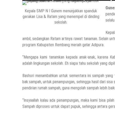
Gun
HEADLINE
Kepala SMP N I Gunem menunjukkan spanduk
Gaung Tolak MBG Mencuat, Begini Tanggap
pendi
gerakan Lisa & Ratam yang menempel di dinding
selal
6 Agustus 2026
by
musa r2b
sekolah.
Kepal
HEADLINE
ambil, sedangkan Ratam artinya rawat tanaman. Selain un
Pria Asli Rembang Masuk Staf Kepelatihan T
program Kabupaten Rembang meraih gelar Adipura.
6 Agustus 2026
by
musa r2b
“Mengapa kami tanamkan kepada anak-anak, karena Kab
HEADLINE
adalah lingkungan sekolah. Eh siapa tahu sekolah yang dipil
Masih Buka Atau Tutup ?? Nasib Dapur SPP
6 Agustus 2026
by
musa r2b
Bashori menambahkan untuk sementara ini sampah yang t
bak sampah, untuk penampungan, sehingga hasil dari sisa
HEADLINE
pendirian rumah sampah, guna mengolah sampah lebih baik
Ini Ciri-Cirinya, Siapa Tahu Keluarga Anda 
29 Juli 2026
by
musa r2b
“Insyaallah kalau ada penampungan, maka kami bisa pilah
Sampah diproses untuk dapat pupuk, sehingga antara gerak
HEADLINE