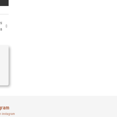
ni
ya
gram
n instagram