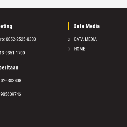
eting
Data Media
oro: 0852-2525-8333
DATA MEDIA
HOME
813-9351-1700
eritaan
1326303408
8985639746