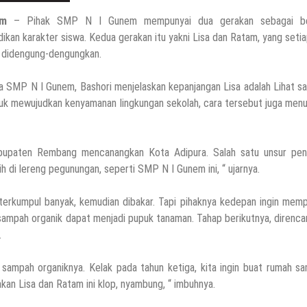
em
– Pihak SMP N I Gunem mempunyai dua gerakan sebagai b
an Kepala SMP N 5 Rembang Menik Mustikatun
dikan karakter siswa. Kedua gerakan itu yakni Lisa dan Ratam, yang setia
u didengung-dengungkan.
a SMP N I Gunem, Bashori menjelaskan kepanjangan Lisa adalah Lihat 
tuk mewujudkan kenyamanan lingkungan sekolah, cara tersebut juga men
imnas, Berikut Profil Lengkapnya
upaten Rembang mencanangkan Kota Adipura. Salah satu unsur penil
ih di lereng pegunungan, seperti SMP N I Gunem ini, “ ujarnya.
G Mondoteko 3, Usai Dugaan Keracunan MBG Menyeruak
erkumpul banyak, kemudian dibakar. Tapi pihaknya kedepan ingin memp
 sampah organik dapat menjadi pupuk tanaman. Tahap berikutnya, direnc
.
(Temuan Mayat Laki-Laki Di Pinggir Pantai Utara Rembang)
 sampah organiknya. Kelak pada tahun ketiga, kita ingin buat rumah s
an Lisa dan Ratam ini klop, nyambung, “ imbuhnya.