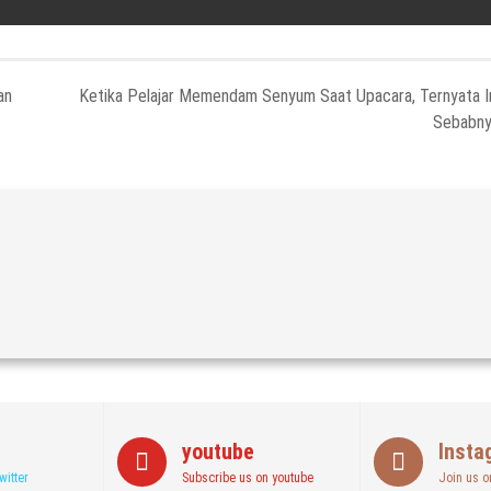
an
Ketika Pelajar Memendam Senyum Saat Upacara, Ternyata I
Sebabn
youtube
Insta
witter
Subscribe us on youtube
Join us o