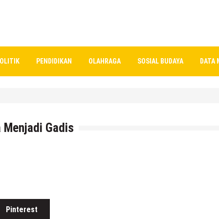
OLITIK
PENDIDIKAN
OLAHRAGA
SOSIAL BUDAYA
DATA 
, Lapangan Standar Nasional Di Sekolah Rakyat Rembang
 Menjadi Gadis
ndoteko 3, Termasuk Sekolah Anak Anda ??
Pinterest