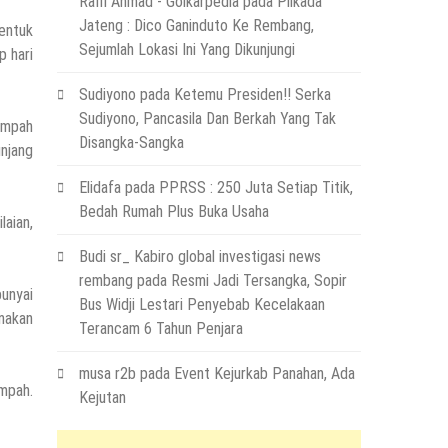
Raffi Ahmad - Golkarpedia
pada
Pilkada
Jateng : Dico Ganinduto Ke Rembang,
entuk
Sejumlah Lokasi Ini Yang Dikunjungi
p hari
Sudiyono
pada
Ketemu Presiden!! Serka
Sudiyono, Pancasila Dan Berkah Yang Tak
sampah
Disangka-Sangka
unjang
Elidafa
pada
PPRSS : 250 Juta Setiap Titik,
Bedah Rumah Plus Buka Usaha
aian,
Budi sr_ Kabiro global investigasi news
rembang
pada
Resmi Jadi Tersangka, Sopir
unyai
Bus Widji Lestari Penyebab Kecelakaan
anakan
Terancam 6 Tahun Penjara
musa r2b
pada
Event Kejurkab Panahan, Ada
ampah.
Kejutan