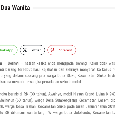
l Dua Wanita
hatsApp
Twitter
Pinterest
m
– Berhati – hatilah ketika anda menggadai barang. Kalau tidak was
jadi barang tersebut hasil kejahatan dan akhirnya menyeret ke kasus 
ti yang dialami seorang pria warga Desa Sluke, Kecamatan Sluke. Ia d
i, karena menjadi tersangka penadahan sebuah mobil.
ngka berinisial RK (30 tahun). Awalnya, mobil Nissan Grand Livina K 9
 Malihatun (63 tahun), warga Desa Sumbergirang Kecamatan Lasem, dip
SR, warga Desa Trahan, Kecamatan Sluke pada bulan Januari tahun 2018
itu SR ditemani wanita lain, TW warga Desa Jolotundo, Kecamatan L