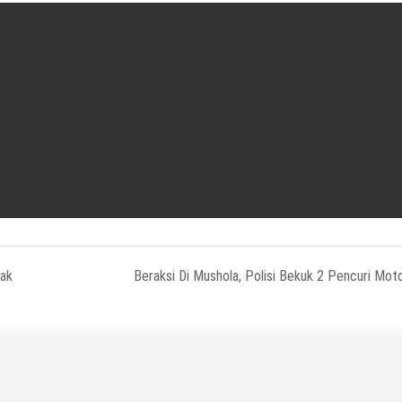
sak
Beraksi Di Mushola, Polisi Bekuk 2 Pencuri Mot