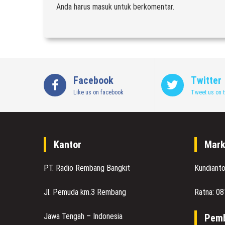
Anda harus
masuk
untuk berkomentar.
Facebook
Twitter
Like us on facebook
Tweet us on t
Kantor
Mark
PT. Radio Rembang Bangkit
Kundiant
Jl. Pemuda km.3 Rembang
Ratna: 0
Jawa Tengah – Indonesia
Pemb