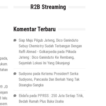
R2B Streaming
Komentar Terbaru
Siap Maju Pilgub Jateng, Dico Ganinduto
Sebuy Chemistry Sudah Terbangun Dengan
Raffi Ahmad - Golkarpedia
pada
Pilkada
Jateng : Dico Ganinduto Ke Rembang,
pada,
Sejumlah Lokasi Ini Yang Dikunjungi
hukum.
itahan
Sudiyono
pada
Ketemu Presiden!! Serka
Sudiyono, Pancasila Dan Berkah Yang Tak
Disangka-Sangka
439 JD
injam
Elidafa
pada
PPRSS : 250 Juta Setiap Titik,
 lalu.
Bedah Rumah Plus Buka Usaha
asem.