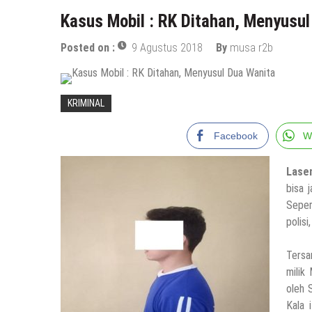
Kasus Mobil : RK Ditahan, Menyusu
Posted on :
9 Agustus 2018
By
musa r2b
KRIMINAL
Facebook
W
Lase
bisa 
Seper
polis
Tersa
milik
oleh 
Kala 