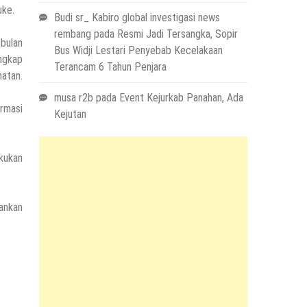
uke.
Budi sr_ Kabiro global investigasi news
rembang
pada
Resmi Jadi Tersangka, Sopir
bulan
Bus Widji Lestari Penyebab Kecelakaan
ngkap
Terancam 6 Tahun Penjara
atan.
musa r2b
pada
Event Kejurkab Panahan, Ada
rmasi
Kejutan
kukan
ankan