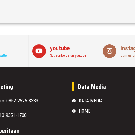
youtube
Insta
witter
Subscribe us on youtube
Join us o
eting
Data Media
oro: 0852-2525-8333
DATA MEDIA
HOME
813-9351-1700
eritaan