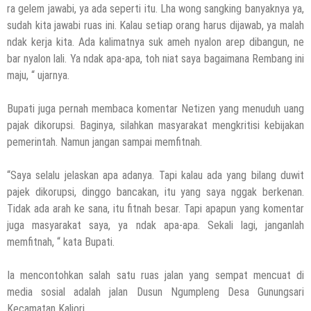
ra gelem jawabi, ya ada seperti itu. Lha wong sangking banyaknya ya,
sudah kita jawabi ruas ini. Kalau setiap orang harus dijawab, ya malah
ndak kerja kita. Ada kalimatnya suk ameh nyalon arep dibangun, ne
bar nyalon lali. Ya ndak apa-apa, toh niat saya bagaimana Rembang ini
maju, “ ujarnya.
Bupati juga pernah membaca komentar Netizen yang menuduh uang
pajak dikorupsi. Baginya, silahkan masyarakat mengkritisi kebijakan
pemerintah. Namun jangan sampai memfitnah.
“Saya selalu jelaskan apa adanya. Tapi kalau ada yang bilang duwit
pajek dikorupsi, dinggo bancakan, itu yang saya nggak berkenan.
Tidak ada arah ke sana, itu fitnah besar. Tapi apapun yang komentar
juga masyarakat saya, ya ndak apa-apa. Sekali lagi, janganlah
memfitnah, “ kata Bupati.
Ia mencontohkan salah satu ruas jalan yang sempat mencuat di
media sosial adalah jalan Dusun Ngumpleng Desa Gunungsari
Kecamatan Kaliori.