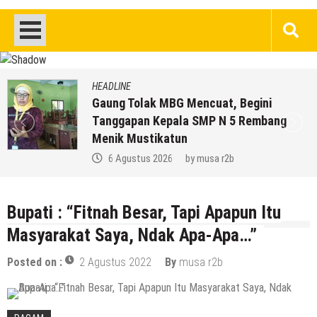
HEADLINE
Gaung Tolak MBG Mencuat, Begini
Tanggapan Kepala SMP N 5 Rembang
Menik Mustikatun
6 Agustus 2026
by
musa r2b
Bupati : “Fitnah Besar, Tapi Apapun Itu
Masyarakat Saya, Ndak Apa-Apa…”
Posted on :
2 Agustus 2022
By
musa r2b