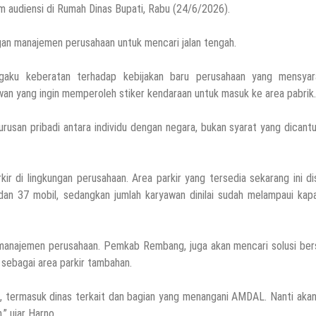
 audiensi di Rumah Dinas Bupati, Rabu (24/6/2026).
an manajemen perusahaan untuk mencari jalan tengah.
ngaku keberatan terhadap kebijakan baru perusahaan yang mensyar
an yang ingin memperoleh stiker kendaraan untuk masuk ke area pabrik.
usan pribadi antara individu dengan negara, bukan syarat yang dicant
rkir di lingkungan perusahaan. Area parkir yang tersedia sekarang ini d
 37 mobil, sedangkan jumlah karyawan dinilai sudah melampaui kapa
n manajemen perusahaan. Pemkab Rembang, juga akan mencari solusi ber
 sebagai area parkir tambahan.
, termasuk dinas terkait dan bagian yang menangani AMDAL. Nanti aka
” ujar Harno.