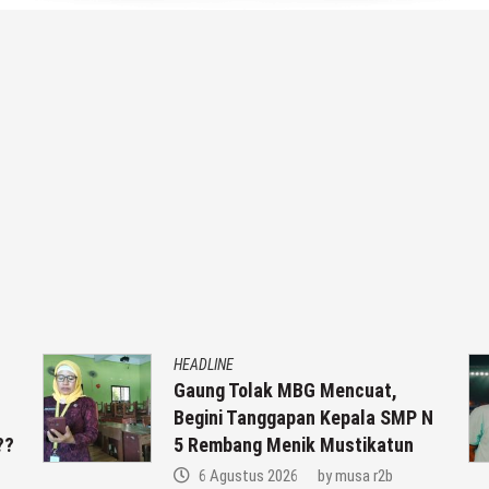
HEADLINE
Gaung Tolak MBG Mencuat,
Begini Tanggapan Kepala SMP N
??
5 Rembang Menik Mustikatun
6 Agustus 2026
by
musa r2b