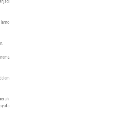
enjadi
Harno
n.
 nama
dalam
aerah.
usyafa