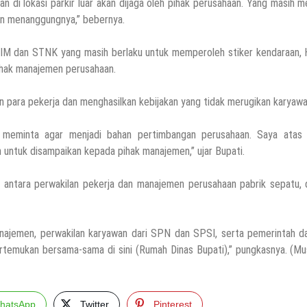
di lokasi parkir luar akan dijaga oleh pihak perusahaan. Yang masih m
kan menanggungnya,” bebernya.
 SIM dan STNK yang masih berlaku untuk memperoleh stiker kendaraan, 
ihak manajemen perusahaan.
para pekerja dan menghasilkan kebijakan yang tidak merugikan karyawa
 meminta agar menjadi bahan pertimbangan perusahaan. Saya atas
untuk disampaikan kepada pihak manajemen,” ujar Bupati.
antara perwakilan pekerja dan manajemen perusahaan pabrik sepatu, 
anajemen, perwakilan karyawan dari SPN dan SPSI, serta pemerintah d
ertemukan bersama-sama di sini (Rumah Dinas Bupati),” pungkasnya. (M
hatsApp
Twitter
Pinterest