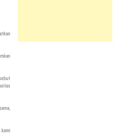
atkan
umkan
isebut
sitas
sama,
n kami