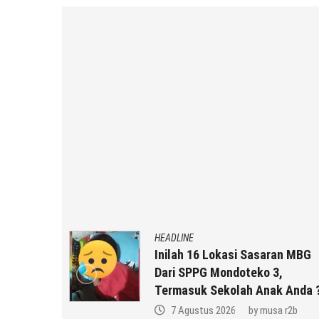
HEADLINE
gunakan,
Inilah 16 Lokasi Sasaran MBG
onal Di
Dari SPPG Mondoteko 3,
ng
Termasuk Sekolah Anak Anda 
a r2b
7 Agustus 2026
by
musa r2b