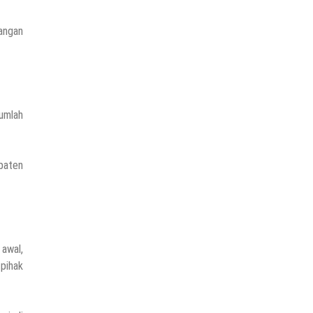
nangan
Jumlah
paten
awal,
pihak