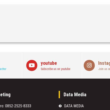
youtube
Insta
witter
Subscribe us on youtube
Join us o
eting
Data Media
oro: 0852-2525-8333
DATA MEDIA