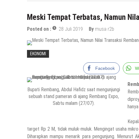
Meski Tempat Terbatas, Namun Nila
Posted on :
28 Juli 2019
By
musa r2b
EKONOMI
Facebook
W
Remb
Bupati Rembang, Abdul Hafidz saat mengunjungi
Remba
sebuah stand pameran di ajang Rembang Expo,
dipro
Sabtu malam (27/07).
hanya 
Kepal
target Rp 2 M, tidak muluk-muluk. Mengingat usaha mik
Diharapkan mampu menarik para pengunjung. Menurut A