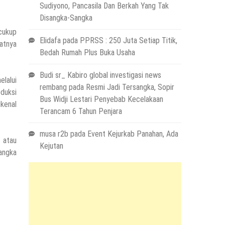
Sudiyono, Pancasila Dan Berkah Yang Tak
Disangka-Sangka
cukup
Elidafa
pada
PPRSS : 250 Juta Setiap Titik,
atnya
Bedah Rumah Plus Buka Usaha
Budi sr_ Kabiro global investigasi news
lalui
rembang
pada
Resmi Jadi Tersangka, Sopir
duksi
Bus Widji Lestari Penyebab Kecelakaan
kenal
Terancam 6 Tahun Penjara
musa r2b
pada
Event Kejurkab Panahan, Ada
n atau
Kejutan
angka