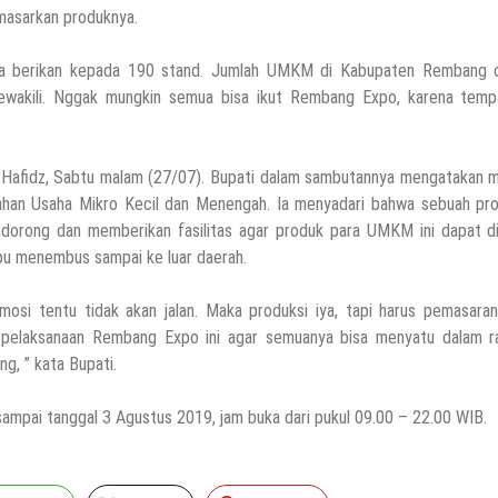
masarkan produknya.
i kita berikan kepada 190 stand. Jumlah UMKM di Kabupaten Rembang 
ewakili. Nggak mungkin semua bisa ikut Rembang Expo, karena temp
Hafidz, Sabtu malam (27/07). Bupati dalam sambutannya mengatakan me
ahan Usaha Mikro Kecil dan Menengah. Ia menyadari bahwa sebuah pro
dorong dan memberikan fasilitas agar produk para UMKM ini dapat di
pu menembus sampai ke luar daerah.
mosi tentu tidak akan jalan. Maka produksi iya, tapi harus pemasara
an pelaksanaan Rembang Expo ini agar semuanya bisa menyatu dalam r
, ” kata Bupati.
mpai tanggal 3 Agustus 2019, jam buka dari pukul 09.00 – 22.00 WIB.