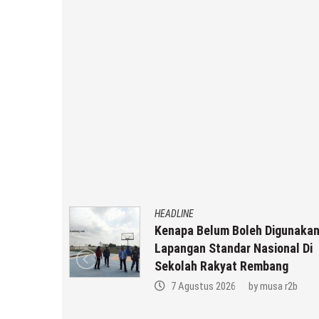
HEADLINE
Kenapa Belum Boleh Digunakan
in
Lapangan Standar Nasional Di
Keluarga
Sekolah Rakyat Rembang
a r2b
7 Agustus 2026
by
musa r2b