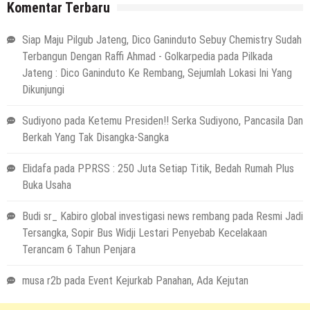
Komentar Terbaru
Siap Maju Pilgub Jateng, Dico Ganinduto Sebuy Chemistry Sudah
Terbangun Dengan Raffi Ahmad - Golkarpedia
pada
Pilkada
Jateng : Dico Ganinduto Ke Rembang, Sejumlah Lokasi Ini Yang
Dikunjungi
Sudiyono
pada
Ketemu Presiden!! Serka Sudiyono, Pancasila Dan
Berkah Yang Tak Disangka-Sangka
Elidafa
pada
PPRSS : 250 Juta Setiap Titik, Bedah Rumah Plus
Buka Usaha
Budi sr_ Kabiro global investigasi news rembang
pada
Resmi Jadi
Tersangka, Sopir Bus Widji Lestari Penyebab Kecelakaan
Terancam 6 Tahun Penjara
musa r2b
pada
Event Kejurkab Panahan, Ada Kejutan