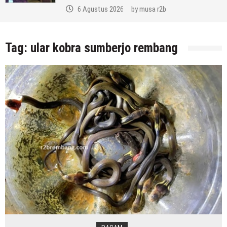
6 Agustus 2026
by
musa r2b
Tag:
ular kobra sumberjo rembang