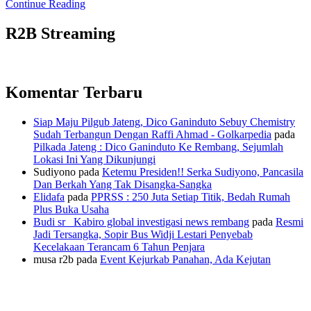
Continue Reading
R2B Streaming
Komentar Terbaru
Siap Maju Pilgub Jateng, Dico Ganinduto Sebuy Chemistry
Sudah Terbangun Dengan Raffi Ahmad - Golkarpedia
pada
Pilkada Jateng : Dico Ganinduto Ke Rembang, Sejumlah
Lokasi Ini Yang Dikunjungi
Sudiyono
pada
Ketemu Presiden!! Serka Sudiyono, Pancasila
Dan Berkah Yang Tak Disangka-Sangka
Elidafa
pada
PPRSS : 250 Juta Setiap Titik, Bedah Rumah
Plus Buka Usaha
Budi sr_ Kabiro global investigasi news rembang
pada
Resmi
Jadi Tersangka, Sopir Bus Widji Lestari Penyebab
Kecelakaan Terancam 6 Tahun Penjara
musa r2b
pada
Event Kejurkab Panahan, Ada Kejutan