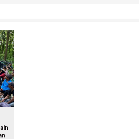
4 Agustus 2026
by
musa r2b
Lain
an