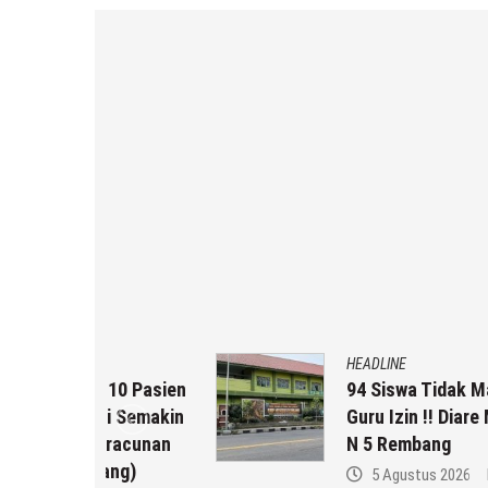
HEADLINE
10 Pasien
94 Siswa Tidak Masuk Sekolah,
i Semakin
Guru Izin !! Diare Massal Di SM
racunan
N 5 Rembang
ng)
5 Agustus 2026
by
musa r2b