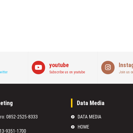
youtube
Insta
witter
Subscribe us on youtube
Join us o
eting
Data Media
oro: 0852-2525-8333
DATA MEDIA
HOME
813-9351-1700