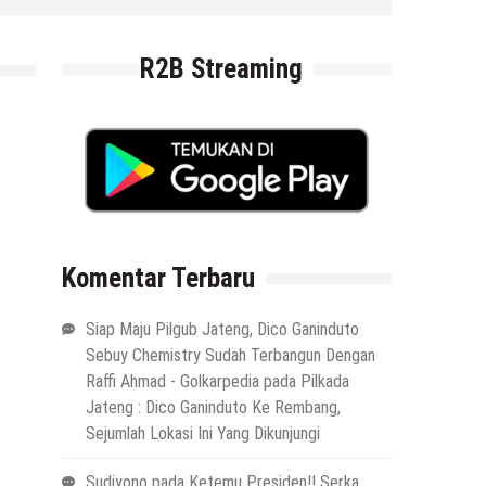
4 Agustus 2026
by
musa r2b
R2B Streaming
Komentar Terbaru
Siap Maju Pilgub Jateng, Dico Ganinduto
Sebuy Chemistry Sudah Terbangun Dengan
Raffi Ahmad - Golkarpedia
pada
Pilkada
Jateng : Dico Ganinduto Ke Rembang,
Sejumlah Lokasi Ini Yang Dikunjungi
Sudiyono
pada
Ketemu Presiden!! Serka