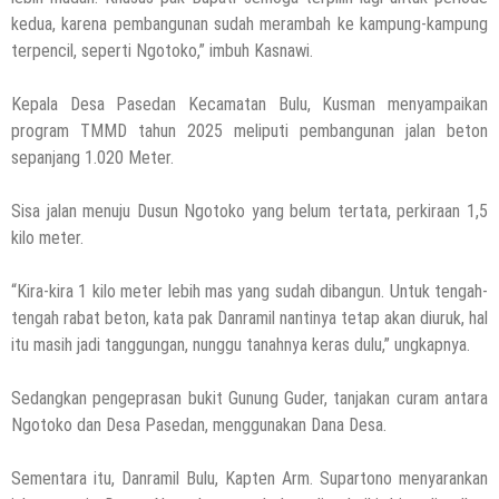
Wartawan, Se Indonesia Luluskan Lebih
kedua, karena pembangunan sudah merambah ke kampung-kampung
Dari 20 Ribu Orang
terpencil, seperti Ngotoko,” imbuh Kasnawi.
12 November 2021
by
musa r2b
Kepala Desa Pasedan Kecamatan Bulu, Kusman menyampaikan
program TMMD tahun 2025 meliputi pembangunan jalan beton
sepanjang 1.020 Meter.
Sisa jalan menuju Dusun Ngotoko yang belum tertata, perkiraan 1,5
kilo meter.
“Kira-kira 1 kilo meter lebih mas yang sudah dibangun. Untuk tengah-
tengah rabat beton, kata pak Danramil nantinya tetap akan diuruk, hal
itu masih jadi tanggungan, nunggu tanahnya keras dulu,” ungkapnya.
Sedangkan pengeprasan bukit Gunung Guder, tanjakan curam antara
Ngotoko dan Desa Pasedan, menggunakan Dana Desa.
Sementara itu, Danramil Bulu, Kapten Arm. Supartono menyarankan