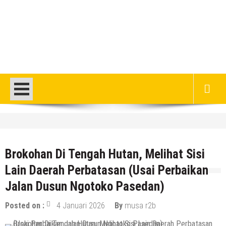
HEADLINE
DPRD Rembang Dikritik Masyarakat, Saat
Ratusan Warganya Keracunan Diduga
Brokohan Di Tengah Hutan, Melihat Sisi
Karena MBG
Lain Daerah Perbatasan (Usai Perbaikan
8 Agustus 2026
by
musa r2b
Jalan Dusun Ngotoko Pasedan)
HEADLINE
Jumlah Pasien Dugaan Keracunan MBG
Posted on :
4 Januari 2026
By
musa r2b
Semakin Bertambah, Meluas Ke Keluarga