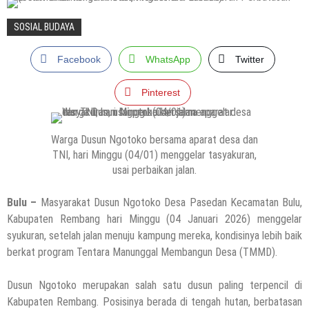
8 Agustus 2026
by
musa r2b
SOSIAL BUDAYA
Facebook
WhatsApp
Twitter
HEADLINE
Pinterest
Kenapa Belum Boleh Digunakan,
Lapangan Standar Nasional Di Sekolah
Rakyat Rembang
Warga Dusun Ngotoko bersama aparat desa dan
TNI, hari Minggu (04/01) menggelar tasyakuran,
7 Agustus 2026
by
musa r2b
usai perbaikan jalan.
HEADLINE
Inilah 16 Lokasi Sasaran MBG Dari SPPG
Mondoteko 3, Termasuk Sekolah Anak
Bulu –
Masyarakat Dusun Ngotoko Desa Pasedan Kecamatan Bulu,
Kabupaten Rembang hari Minggu (04 Januari 2026) menggelar
Anda ??
syukuran, setelah jalan menuju kampung mereka, kondisinya lebih baik
7 Agustus 2026
by
musa r2b
berkat program Tentara Manunggal Membangun Desa (TMMD).
HEADLINE
Gaung Tolak MBG Mencuat, Begini
Dusun Ngotoko merupakan salah satu dusun paling terpencil di
Tanggapan Kepala SMP N 5 Rembang
Kabupaten Rembang. Posisinya berada di tengah hutan, berbatasan
Menik Mustikatun