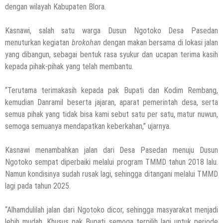
dengan wilayah Kabupaten Blora.
6 Agustus 2026
by
musa r2b
HEADLINE
Kasnawi, salah satu warga Dusun Ngotoko Desa Pasedan
Ini Ciri-Cirinya, Siapa Tahu Keluarga Anda
menuturkan kegiatan
brokohan
dengan makan bersama di lokasi jalan
(Temuan Mayat Laki-Laki Di Pinggir
yang dibangun, sebagai bentuk rasa syukur dan ucapan terima kasih
Pantai Utara Rembang)
kepada pihak-pihak yang telah membantu.
29 Juli 2026
by
musa r2b
HEADLINE
“Terutama terimakasih kepada pak Bupati dan Kodim Rembang,
Sejumlah Tips Membeli Tanah Kapling,
kemudian Danramil beserta jajaran, aparat pemerintah desa, serta
Terapkan Ini!! Ada Cara Yang Jarang
semua pihak yang tidak bisa kami sebut satu per satu, matur nuwun,
Terpikirkan Orang Awam
semoga semuanya mendapatkan keberkahan,” ujarnya.
14 Maret 2022
by
musa r2b
HEADLINE
Kasnawi menambahkan jalan dari Desa Pasedan menuju Dusun
Lewati Cerita Kelam Mirip Sinetron,
Ngotoko sempat diperbaiki melalui program TMMD tahun 2018 lalu.
Teguh Akhirnya Diselamatkan Serka
Namun kondisinya sudah rusak lagi, sehingga ditangani melalui TMMD
Suyuthi
lagi pada tahun 2025.
26 November 2021
by
musa r2b
HEADLINE
“Alhamdulilah jalan dari Ngotoko dicor, sehingga masyarakat menjadi
UKW Disebut Sebagai Mahkota Seorang
lebih mudah. Khusus pak Bupati semoga terpilih lagi untuk periode