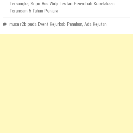
Tersangka, Sopir Bus Widji Lestari Penyebab Kecelakaan
Terancam 6 Tahun Penjara
musa r2b
pada
Event Kejurkab Panahan, Ada Kejutan