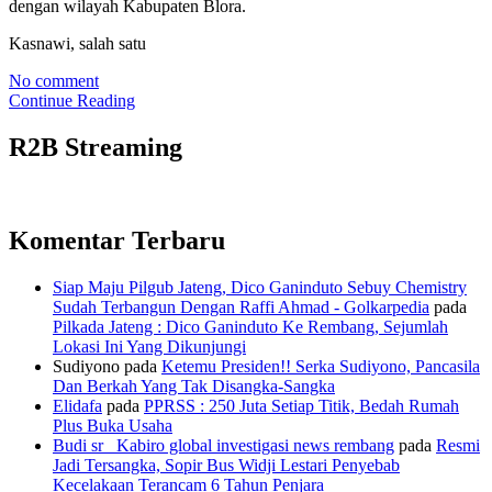
dengan wilayah Kabupaten Blora.
Kasnawi, salah satu
No comment
Continue Reading
R2B Streaming
Komentar Terbaru
Siap Maju Pilgub Jateng, Dico Ganinduto Sebuy Chemistry
Sudah Terbangun Dengan Raffi Ahmad - Golkarpedia
pada
Pilkada Jateng : Dico Ganinduto Ke Rembang, Sejumlah
Lokasi Ini Yang Dikunjungi
Sudiyono
pada
Ketemu Presiden!! Serka Sudiyono, Pancasila
Dan Berkah Yang Tak Disangka-Sangka
Elidafa
pada
PPRSS : 250 Juta Setiap Titik, Bedah Rumah
Plus Buka Usaha
Budi sr_ Kabiro global investigasi news rembang
pada
Resmi
Jadi Tersangka, Sopir Bus Widji Lestari Penyebab
Kecelakaan Terancam 6 Tahun Penjara