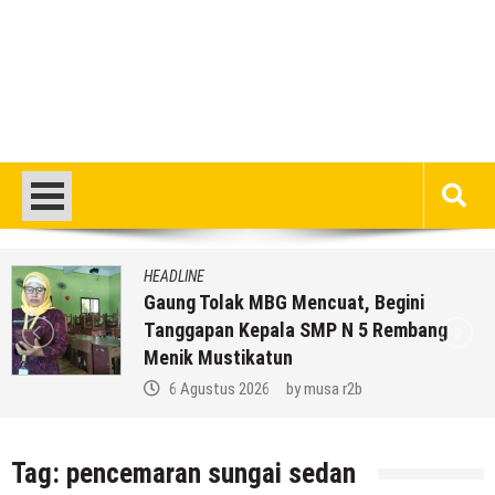
HEADLINE
ncuat, Begini
Pria Asli Rembang 
SMP N 5 Rembang
Kepelatihan Timnas,
Lengkapnya
musa r2b
6 Agustus 2026
by
Tag:
pencemaran sungai sedan