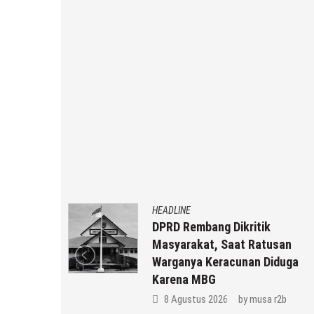
HEADLINE
g Biaya
DPRD Rembang Dikritik
 Keracunan
Masyarakat, Saat Ratusan
Warganya Keracunan Diduga
Karena MBG
 r2b
8 Agustus 2026
by
musa r2b