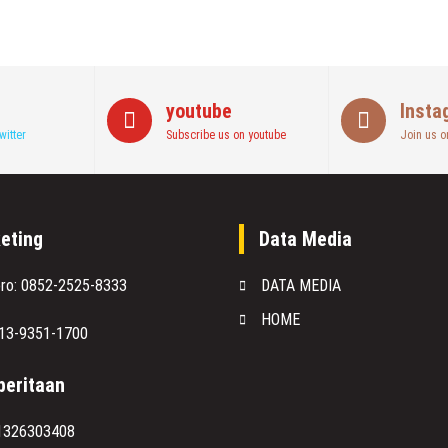
youtube
Insta
witter
Subscribe us on youtube
Join us o
eting
Data Media
oro: 0852-2525-8333
DATA MEDIA
HOME
813-9351-1700
eritaan
1326303408