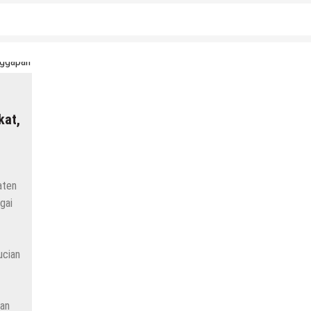
kat,
aten
gai
ucian
tan