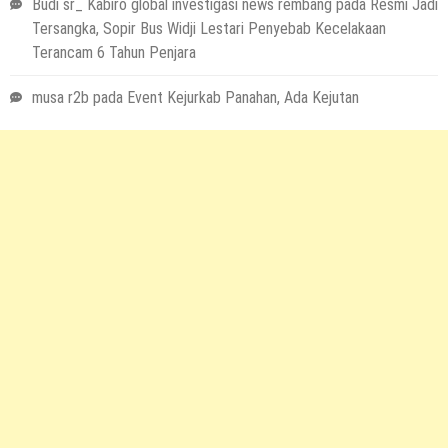
Budi sr_ Kabiro global investigasi news rembang
pada
Resmi Jadi
Tersangka, Sopir Bus Widji Lestari Penyebab Kecelakaan
Terancam 6 Tahun Penjara
musa r2b
pada
Event Kejurkab Panahan, Ada Kejutan