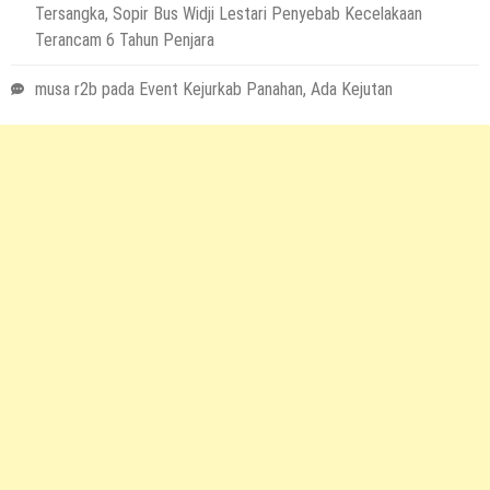
Tersangka, Sopir Bus Widji Lestari Penyebab Kecelakaan
Terancam 6 Tahun Penjara
musa r2b
pada
Event Kejurkab Panahan, Ada Kejutan