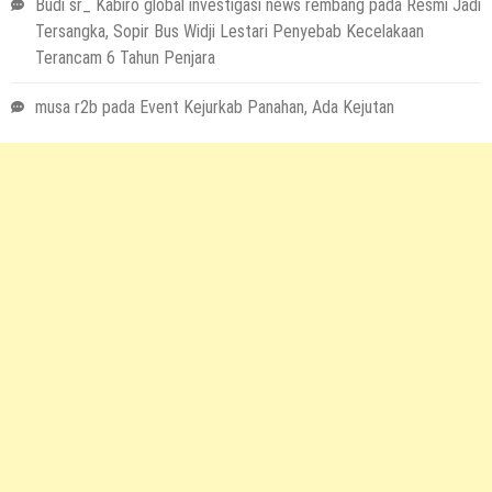
Budi sr_ Kabiro global investigasi news rembang
pada
Resmi Jadi
Tersangka, Sopir Bus Widji Lestari Penyebab Kecelakaan
Terancam 6 Tahun Penjara
musa r2b
pada
Event Kejurkab Panahan, Ada Kejutan