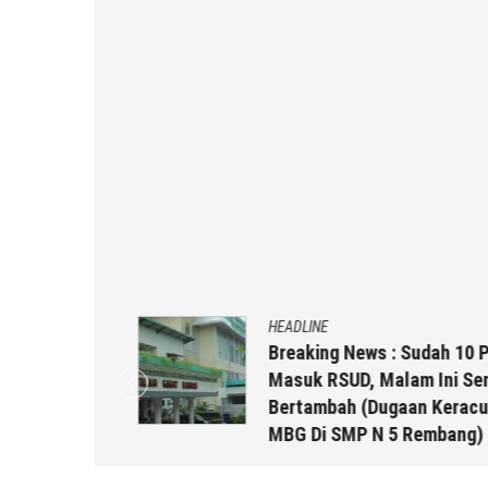
HEADLINE
g Baru
Breaking News : Sudah 10 Pasi
mi Dengan
Masuk RSUD, Malam Ini Semak
Bertambah (Dugaan Keracunan
MBG Di SMP N 5 Rembang)
 r2b
5 Agustus 2026
by
musa r2b