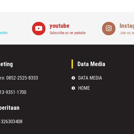
youtube
Insta
witter
Subscribe us on youtube
Join us o
eting
Data Media
oro: 0852-2525-8333
DATA MEDIA
HOME
813-9351-1700
eritaan
1326303408