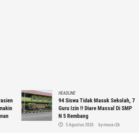
HEADLINE
en
94 Siswa Tidak Masuk Sekolah, 7
in
Guru Izin !! Diare Massal Di SMP
N 5 Rembang
5 Agustus 2026
by
musa r2b