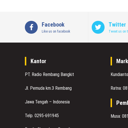
Facebook
Twitter
Like us on facebook
Tweet us on t
Kantor
Mark
PT. Radio Rembang Bangkit
Kundiant
Jl. Pemuda km.3 Rembang
Ratna: 0
Jawa Tengah – Indonesia
Pemb
Telp. 0295-691945
Musa: 08