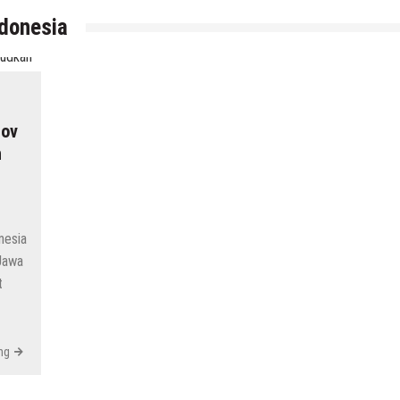
ndonesia
rov
h
nesia
Jawa
t
ng