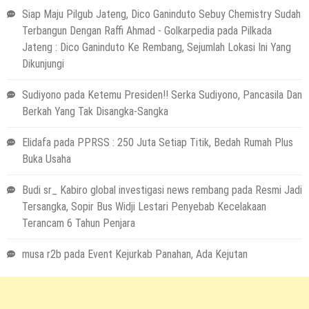
Siap Maju Pilgub Jateng, Dico Ganinduto Sebuy Chemistry Sudah
Terbangun Dengan Raffi Ahmad - Golkarpedia
pada
Pilkada
Jateng : Dico Ganinduto Ke Rembang, Sejumlah Lokasi Ini Yang
Dikunjungi
Sudiyono
pada
Ketemu Presiden!! Serka Sudiyono, Pancasila Dan
Berkah Yang Tak Disangka-Sangka
Elidafa
pada
PPRSS : 250 Juta Setiap Titik, Bedah Rumah Plus
Buka Usaha
Budi sr_ Kabiro global investigasi news rembang
pada
Resmi Jadi
Tersangka, Sopir Bus Widji Lestari Penyebab Kecelakaan
Terancam 6 Tahun Penjara
musa r2b
pada
Event Kejurkab Panahan, Ada Kejutan