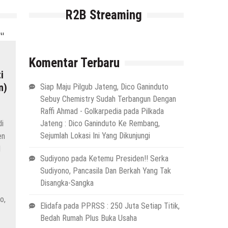
R2B Streaming
Komentar Terbaru
i
n)
Siap Maju Pilgub Jateng, Dico Ganinduto
Sebuy Chemistry Sudah Terbangun Dengan
Raffi Ahmad - Golkarpedia
pada
Pilkada
di
Jateng : Dico Ganinduto Ke Rembang,
Sejumlah Lokasi Ini Yang Dikunjungi
en
l
Sudiyono
pada
Ketemu Presiden!! Serka
Sudiyono, Pancasila Dan Berkah Yang Tak
Disangka-Sangka
o,
Elidafa
pada
PPRSS : 250 Juta Setiap Titik,
Bedah Rumah Plus Buka Usaha