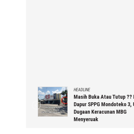
HEADLINE
uk Staf
Masih Buka Atau Tutup ?? Nas
rikut
Dapur SPPG Mondoteko 3, Usai
Dugaan Keracunan MBG
Menyeruak
 r2b
6 Agustus 2026
by
musa r2b