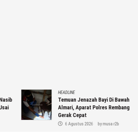
HEADLINE
ib
Temuan Jenazah Bayi Di Bawah
Almari, Aparat Polres Rembang
Gerak Cepat
6 Agustus 2026
by
musa r2b