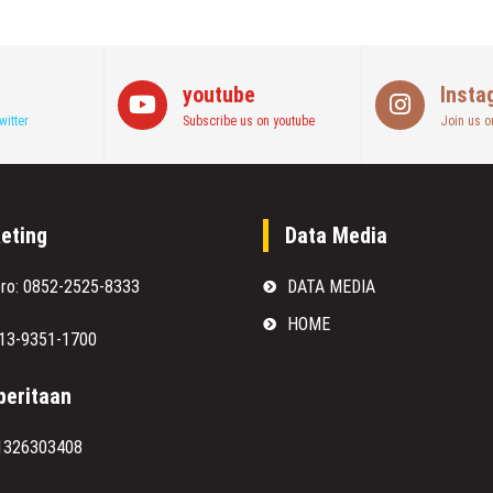
youtube
Insta
witter
Subscribe us on youtube
Join us o
eting
Data Media
oro: 0852-2525-8333
DATA MEDIA
HOME
813-9351-1700
eritaan
1326303408