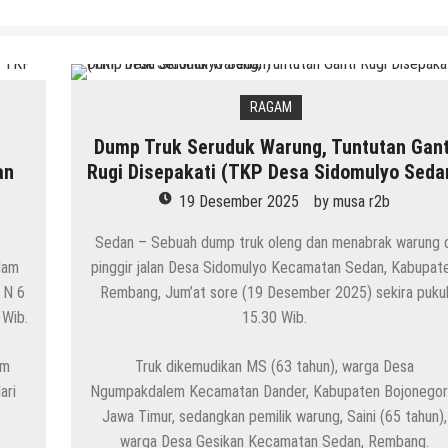
RAGAM
i
Dump Truk Seruduk Warung, Tuntutan Gant
an
Rugi Disepakati (TKP Desa Sidomulyo Seda
19 Desember 2025
by
musa r2b
Sedan – Sebuah dump truk oleng dan menabrak warung 
lam
pinggir jalan Desa Sidomulyo Kecamatan Sedan, Kabupat
 N 6
Rembang, Jum’at sore (19 Desember 2025) sekira puku
 Wib.
15.30 Wib.
um
Truk dikemudikan MS (63 tahun), warga Desa
ari
Ngumpakdalem Kecamatan Dander, Kabupaten Bojonegor
Jawa Timur, sedangkan pemilik warung, Saini (65 tahun),
warga Desa Gesikan Kecamatan Sedan, Rembang.