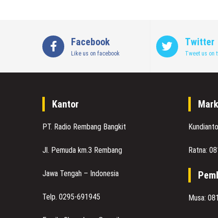
Facebook
Twitter
Like us on facebook
Tweet us on t
Kantor
Mark
PT. Radio Rembang Bangkit
Kundiant
Jl. Pemuda km.3 Rembang
Ratna: 0
Jawa Tengah – Indonesia
Pemb
Telp. 0295-691945
Musa: 08