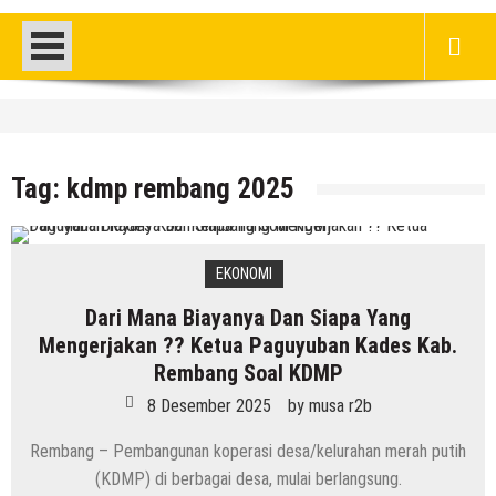
HEADLINE
DPRD Rembang Dikritik Masyarakat, Saat
Ratusan Warganya Keracunan Diduga
Tag:
kdmp rembang 2025
Karena MBG
8 Agustus 2026
by
musa r2b
HEADLINE
EKONOMI
Jumlah Pasien Dugaan Keracunan MBG
Dari Mana Biayanya Dan Siapa Yang
Semakin Bertambah, Meluas Ke Keluarga
Mengerjakan ?? Ketua Paguyuban Kades Kab.
8 Agustus 2026
by
musa r2b
Rembang Soal KDMP
8 Desember 2025
by
musa r2b
Rembang – Pembangunan koperasi desa/kelurahan merah putih
(KDMP) di berbagai desa, mulai berlangsung.
HEADLINE