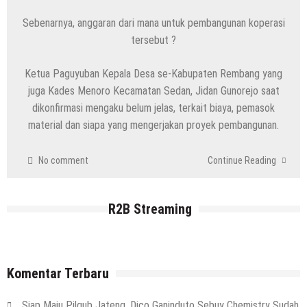
Kenapa Belum Boleh Digunakan,
Sebenarnya, anggaran dari mana untuk pembangunan koperasi
Lapangan Standar Nasional Di Sekolah
tersebut ?
Rakyat Rembang
7 Agustus 2026
by
musa r2b
Ketua Paguyuban Kepala Desa se-Kabupaten Rembang yang
HEADLINE
juga Kades Menoro Kecamatan Sedan, Jidan Gunorejo saat
Inilah 16 Lokasi Sasaran MBG Dari SPPG
dikonfirmasi mengaku belum jelas, terkait biaya, pemasok
Mondoteko 3, Termasuk Sekolah Anak
material dan siapa yang mengerjakan proyek pembangunan.
Anda ??
7 Agustus 2026
by
musa r2b
HEADLINE
No comment
Continue Reading
Gaung Tolak MBG Mencuat, Begini
Tanggapan Kepala SMP N 5 Rembang
R2B Streaming
Menik Mustikatun
6 Agustus 2026
by
musa r2b
HEADLINE
Ini Ciri-Cirinya, Siapa Tahu Keluarga Anda
Komentar Terbaru
(Temuan Mayat Laki-Laki Di Pinggir
Pantai Utara Rembang)
Siap Maju Pilgub Jateng, Dico Ganinduto Sebuy Chemistry Sudah