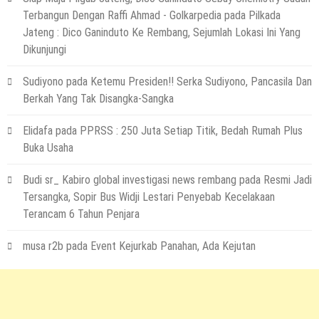
29 Juli 2026
by
musa r2b
Terbangun Dengan Raffi Ahmad - Golkarpedia
pada
Pilkada
HEADLINE
Jateng : Dico Ganinduto Ke Rembang, Sejumlah Lokasi Ini Yang
Sejumlah Tips Membeli Tanah Kapling,
Dikunjungi
Terapkan Ini!! Ada Cara Yang Jarang
Terpikirkan Orang Awam
Sudiyono
pada
Ketemu Presiden!! Serka Sudiyono, Pancasila Dan
14 Maret 2022
by
musa r2b
Berkah Yang Tak Disangka-Sangka
HEADLINE
Lewati Cerita Kelam Mirip Sinetron,
Elidafa
pada
PPRSS : 250 Juta Setiap Titik, Bedah Rumah Plus
Teguh Akhirnya Diselamatkan Serka
Buka Usaha
Suyuthi
Budi sr_ Kabiro global investigasi news rembang
pada
Resmi Jadi
26 November 2021
by
musa r2b
Tersangka, Sopir Bus Widji Lestari Penyebab Kecelakaan
HEADLINE
UKW Disebut Sebagai Mahkota Seorang
Terancam 6 Tahun Penjara
Wartawan, Se Indonesia Luluskan Lebih
musa r2b
pada
Event Kejurkab Panahan, Ada Kejutan
Dari 20 Ribu Orang
12 November 2021
by
musa r2b