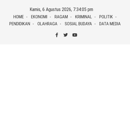
Skip
Kamis, 6 Agustus 2026, 7:34:05 pm
to
HOME
EKONOMI
RAGAM
KRIMINAL
POLITIK
content
PENDIDIKAN
OLAHRAGA
SOSIAL BUDAYA
DATA MEDIA