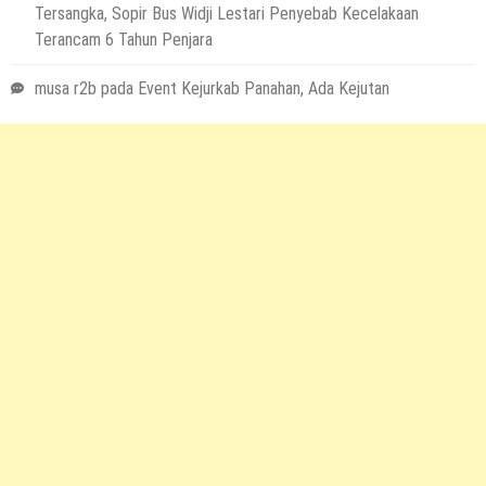
Tersangka, Sopir Bus Widji Lestari Penyebab Kecelakaan
Terancam 6 Tahun Penjara
musa r2b
pada
Event Kejurkab Panahan, Ada Kejutan