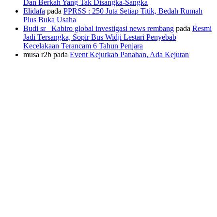
Dan Berkah Yang Tak Disangka-Sangka
Elidafa
pada
PPRSS : 250 Juta Setiap Titik, Bedah Rumah
Plus Buka Usaha
Budi sr_ Kabiro global investigasi news rembang
pada
Resmi
Jadi Tersangka, Sopir Bus Widji Lestari Penyebab
Kecelakaan Terancam 6 Tahun Penjara
musa r2b
pada
Event Kejurkab Panahan, Ada Kejutan