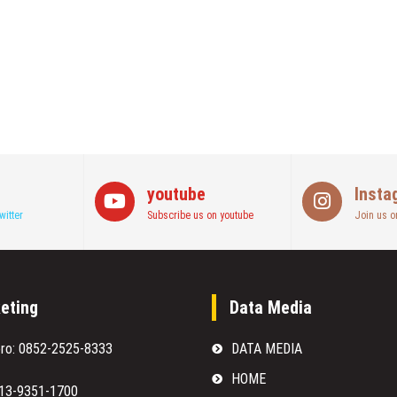
youtube
Insta
witter
Subscribe us on youtube
Join us o
eting
Data Media
oro: 0852-2525-8333
DATA MEDIA
HOME
813-9351-1700