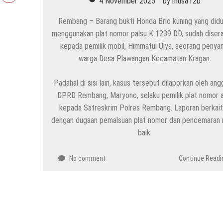
4 November 2025
by
musa r2b
Rembang – Barang bukti Honda Brio kuning yang did
menggunakan plat nomor palsu K 1239 DD, sudah diser
kepada pemilik mobil, Himmatul Ulya, seorang penyan
warga Desa Plawangan Kecamatan Kragan.
Padahal di sisi lain, kasus tersebut dilaporkan oleh an
DPRD Rembang, Maryono, selaku pemilik plat nomor as
kepada Satreskrim Polres Rembang. Laporan berkai
dengan dugaan pemalsuan plat nomor dan pencemaran
baik.
No comment
Continue Readi