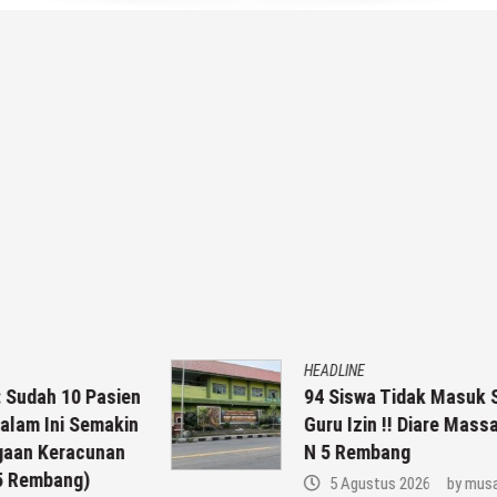
HEADLINE
en
94 Siswa Tidak Masuk Sekolah, 7
in
Guru Izin !! Diare Massal Di SMP
N 5 Rembang
5 Agustus 2026
by
musa r2b