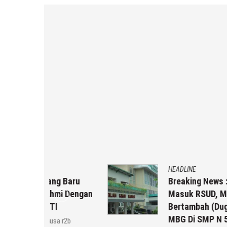
HEADLINE
g Baru
Breaking News : Sudah 10 Pasi
mi Dengan
Masuk RSUD, Malam Ini Semak
Bertambah (Dugaan Keracunan
MBG Di SMP N 5 Rembang)
 r2b