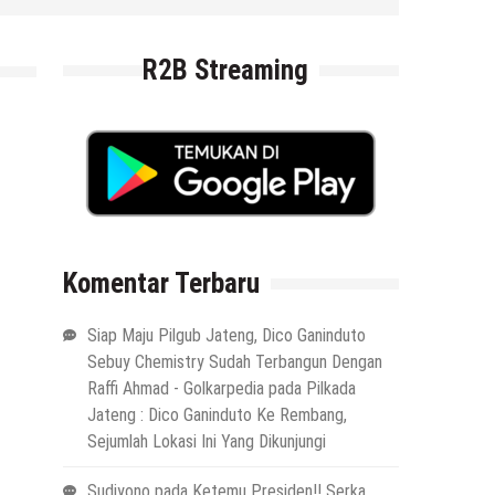
4 Agustus 2026
by
musa r2b
R2B Streaming
Komentar Terbaru
Siap Maju Pilgub Jateng, Dico Ganinduto
Sebuy Chemistry Sudah Terbangun Dengan
Raffi Ahmad - Golkarpedia
pada
Pilkada
Jateng : Dico Ganinduto Ke Rembang,
Sejumlah Lokasi Ini Yang Dikunjungi
Sudiyono
pada
Ketemu Presiden!! Serka