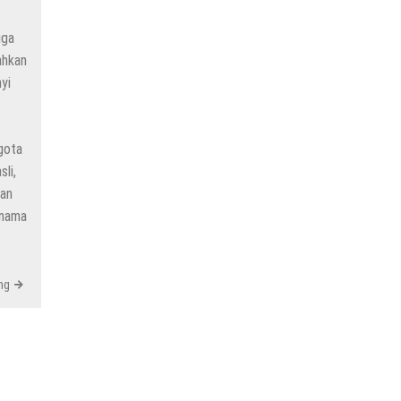
uga
ahkan
yi
ggota
li,
tan
 nama
ng