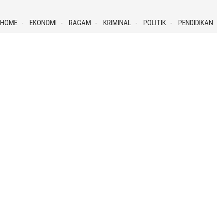
Skip
to
HOME
EKONOMI
RAGAM
KRIMINAL
POLITIK
PENDIDIKAN
content