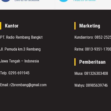
Like us on facebook
Tweet us on twitter
Kantor
Marketing
PT. Radio Rembang Bangkit
Kundiantoro: 0852-252
Jl. Pemuda km.3 Rembang
Ratna: 0813-9351-170
Jawa Tengah – Indonesia
Pemberitaan
Telp. 0295-691945
Musa: 081326303408
Email: r2brembang@gmail.com
Wahyu: 08985639746