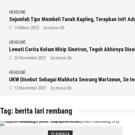
HEADLINE
Sejumlah Tips Membeli Tanah Kapling, Terapkan Ini!! A
14 Maret 2022
by
musa r2b
HEADLINE
Lewati Cerita Kelam Mirip Sinetron, Teguh Akhirnya Dis
26 November 2021
by
musa r2b
HEADLINE
UKW Disebut Sebagai Mahkota Seorang Wartawan, Se Ind
12 November 2021
by
musa r2b
Tag:
berita lari rembang
OLAHRAGA