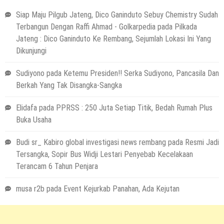
Siap Maju Pilgub Jateng, Dico Ganinduto Sebuy Chemistry Sudah
Terbangun Dengan Raffi Ahmad - Golkarpedia
pada
Pilkada
Jateng : Dico Ganinduto Ke Rembang, Sejumlah Lokasi Ini Yang
Dikunjungi
Sudiyono
pada
Ketemu Presiden!! Serka Sudiyono, Pancasila Dan
Berkah Yang Tak Disangka-Sangka
Elidafa
pada
PPRSS : 250 Juta Setiap Titik, Bedah Rumah Plus
Buka Usaha
Budi sr_ Kabiro global investigasi news rembang
pada
Resmi Jadi
Tersangka, Sopir Bus Widji Lestari Penyebab Kecelakaan
Terancam 6 Tahun Penjara
musa r2b
pada
Event Kejurkab Panahan, Ada Kejutan