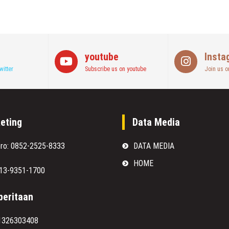
youtube
Insta
witter
Subscribe us on youtube
Join us o
eting
Data Media
oro: 0852-2525-8333
DATA MEDIA
HOME
813-9351-1700
eritaan
1326303408