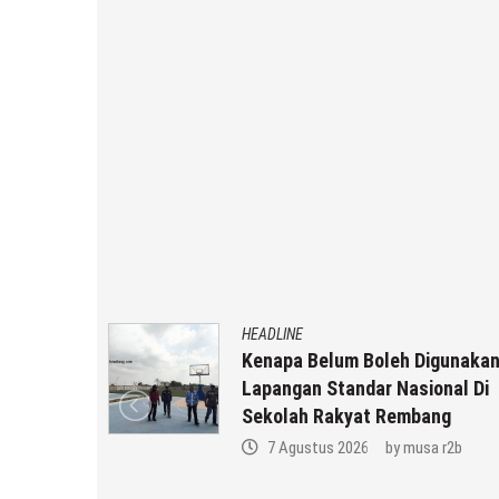
HEADLINE
Kenapa Belum Boleh Digunakan
in
Lapangan Standar Nasional Di
Keluarga
Sekolah Rakyat Rembang
 r2b
7 Agustus 2026
by
musa r2b