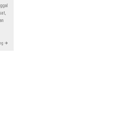
ggal
at,
an
ng