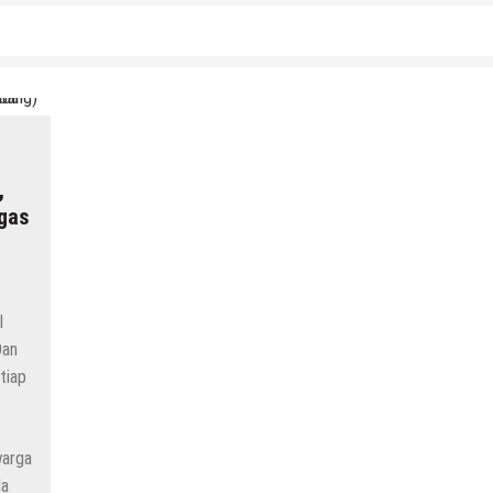
,
ugas
l
Dan
tiap
warga
la