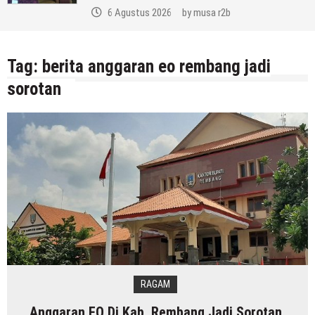
6 Agustus 2026
by
musa r2b
Tag:
berita anggaran eo rembang jadi
sorotan
RAGAM
Anggaran EO Di Kab. Rembang Jadi Sorotan,