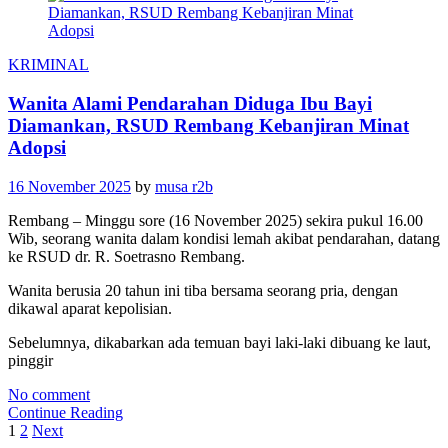
KRIMINAL
Wanita Alami Pendarahan Diduga Ibu Bayi
Diamankan, RSUD Rembang Kebanjiran Minat
Adopsi
16 November 2025
by
musa r2b
Rembang – Minggu sore (16 November 2025) sekira pukul 16.00
Wib, seorang wanita dalam kondisi lemah akibat pendarahan, datang
ke RSUD dr. R. Soetrasno Rembang.
Wanita berusia 20 tahun ini tiba bersama seorang pria, dengan
dikawal aparat kepolisian.
Sebelumnya, dikabarkan ada temuan bayi laki-laki dibuang ke laut,
pinggir
No comment
Continue Reading
Navigasi
1
2
Next