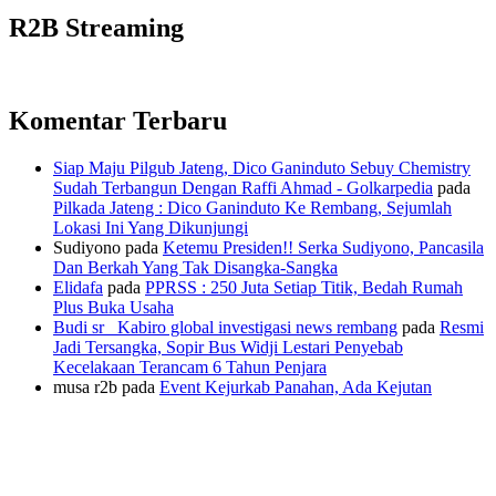
pos
R2B Streaming
Komentar Terbaru
Siap Maju Pilgub Jateng, Dico Ganinduto Sebuy Chemistry
Sudah Terbangun Dengan Raffi Ahmad - Golkarpedia
pada
Pilkada Jateng : Dico Ganinduto Ke Rembang, Sejumlah
Lokasi Ini Yang Dikunjungi
Sudiyono
pada
Ketemu Presiden!! Serka Sudiyono, Pancasila
Dan Berkah Yang Tak Disangka-Sangka
Elidafa
pada
PPRSS : 250 Juta Setiap Titik, Bedah Rumah
Plus Buka Usaha
Budi sr_ Kabiro global investigasi news rembang
pada
Resmi
Jadi Tersangka, Sopir Bus Widji Lestari Penyebab
Kecelakaan Terancam 6 Tahun Penjara
musa r2b
pada
Event Kejurkab Panahan, Ada Kejutan