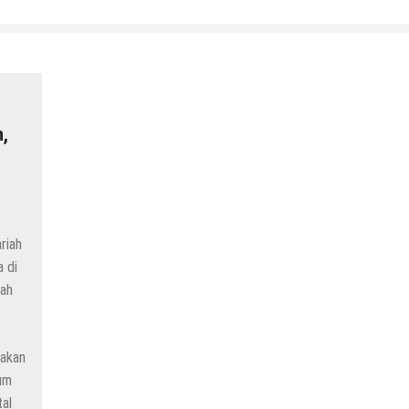
,
riah
 di
ah
takan
um
al