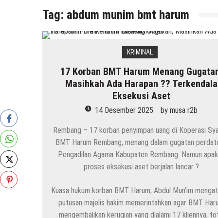
Tag:
abdum munim bmt harum
KRIMINAL
17 Korban BMT Harum Menang Gugatan
Masihkah Ada Harapan ?? Terkendala
Eksekusi Aset
14 Desember 2025
by
musa r2b
Rembang – 17 korban penyimpan uang di Koperasi Sya
BMT Harum Rembang, menang dalam gugatan perdata
Pengadilan Agama Kabupaten Rembang. Namun apak
proses eksekusi aset berjalan lancar ?
Kuasa hukum korban BMT Harum, Abdul Mun’im menga
putusan majelis hakim memerintahkan agar BMT Har
mengembalikan kerugian yang dialami 17 kliennya, tot