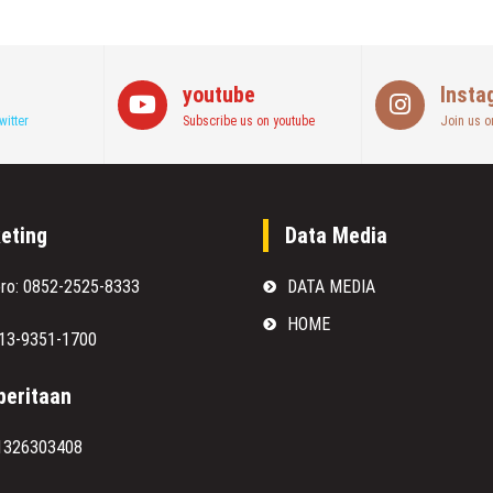
youtube
Insta
witter
Subscribe us on youtube
Join us o
eting
Data Media
oro: 0852-2525-8333
DATA MEDIA
HOME
813-9351-1700
eritaan
1326303408