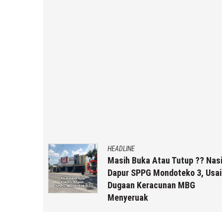
HEADLINE
uk Staf
Masih Buka Atau Tutup ?? Nas
rikut
Dapur SPPG Mondoteko 3, Usai
Dugaan Keracunan MBG
Menyeruak
 r2b
6 Agustus 2026
by
musa r2b