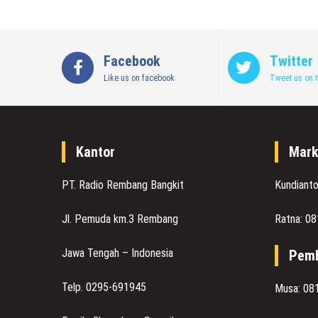
Facebook
Twitter
Like us on facebook
Tweet us on t
Kantor
Mark
PT. Radio Rembang Bangkit
Kundiant
Jl. Pemuda km.3 Rembang
Ratna: 0
Jawa Tengah – Indonesia
Pemb
Telp. 0295-691945
Musa: 08