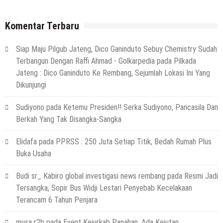
Komentar Terbaru
Siap Maju Pilgub Jateng, Dico Ganinduto Sebuy Chemistry Sudah
Terbangun Dengan Raffi Ahmad - Golkarpedia
pada
Pilkada
Jateng : Dico Ganinduto Ke Rembang, Sejumlah Lokasi Ini Yang
Dikunjungi
Sudiyono
pada
Ketemu Presiden!! Serka Sudiyono, Pancasila Dan
Berkah Yang Tak Disangka-Sangka
Elidafa
pada
PPRSS : 250 Juta Setiap Titik, Bedah Rumah Plus
Buka Usaha
Budi sr_ Kabiro global investigasi news rembang
pada
Resmi Jadi
Tersangka, Sopir Bus Widji Lestari Penyebab Kecelakaan
Terancam 6 Tahun Penjara
musa r2b
pada
Event Kejurkab Panahan, Ada Kejutan