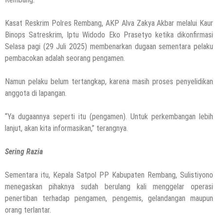
Terapkan Ini!! Ada Cara Yang Jarang
Terpikirkan Orang Awam
Kasat Reskrim Polres Rembang, AKP Alva Zakya Akbar melalui Kaur
14 Maret 2022
by
musa r2b
Binops Satreskrim, Iptu Widodo Eko Prasetyo ketika dikonfirmasi
HEADLINE
Selasa pagi (29 Juli 2025) membenarkan dugaan sementara pelaku
Lewati Cerita Kelam Mirip Sinetron,
pembacokan adalah seorang pengamen.
Teguh Akhirnya Diselamatkan Serka
Suyuthi
Namun pelaku belum tertangkap, karena masih proses penyelidikan
26 November 2021
by
musa r2b
anggota di lapangan.
HEADLINE
UKW Disebut Sebagai Mahkota Seorang
“Ya dugaannya seperti itu (pengamen). Untuk perkembangan lebih
Wartawan, Se Indonesia Luluskan Lebih
lanjut, akan kita informasikan,” terangnya.
Dari 20 Ribu Orang
Sering Razia
12 November 2021
by
musa r2b
Sementara itu, Kepala Satpol PP Kabupaten Rembang, Sulistiyono
menegaskan pihaknya sudah berulang kali menggelar operasi
penertiban terhadap pengamen, pengemis, gelandangan maupun
orang terlantar.