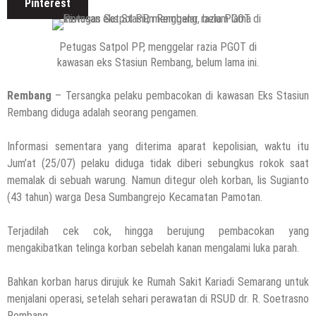
Pinterest
6 Agustus 2026
by
musa r2b
HEADLINE
Pria Asli Rembang Masuk Staf
Petugas Satpol PP, menggelar razia PGOT di
kawasan eks Stasiun Rembang, belum lama ini.
Kepelatihan Timnas, Berikut Profil
Lengkapnya
Rembang
– Tersangka pelaku pembacokan di kawasan Eks Stasiun
6 Agustus 2026
by
musa r2b
Rembang diduga adalah seorang pengamen.
HEADLINE
Masih Buka Atau Tutup ?? Nasib Dapur
Informasi sementara yang diterima aparat kepolisian, waktu itu
SPPG Mondoteko 3, Usai Dugaan
Jum’at (25/07) pelaku diduga tidak diberi sebungkus rokok saat
Keracunan MBG Menyeruak
memalak di sebuah warung. Namun ditegur oleh korban, Iis Sugianto
6 Agustus 2026
by
musa r2b
(43 tahun) warga Desa Sumbangrejo Kecamatan Pamotan.
HEADLINE
Ini Ciri-Cirinya, Siapa Tahu Keluarga Anda
Terjadilah cek cok, hingga berujung pembacokan yang
(Temuan Mayat Laki-Laki Di Pinggir
mengakibatkan telinga korban sebelah kanan mengalami luka parah.
Pantai Utara Rembang)
29 Juli 2026
by
musa r2b
Bahkan korban harus dirujuk ke Rumah Sakit Kariadi Semarang untuk
HEADLINE
menjalani operasi, setelah sehari perawatan di RSUD dr. R. Soetrasno
Sejumlah Tips Membeli Tanah Kapling,
Rembang.