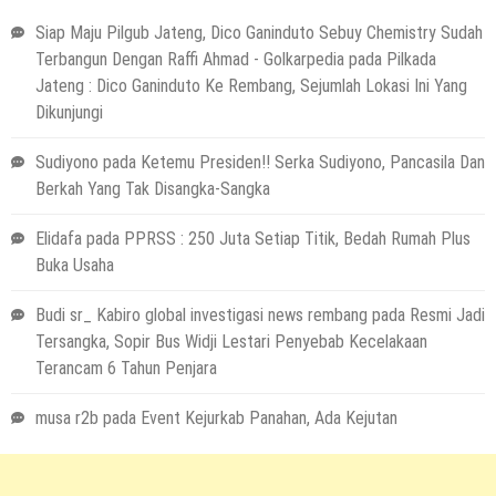
Siap Maju Pilgub Jateng, Dico Ganinduto Sebuy Chemistry Sudah
Terbangun Dengan Raffi Ahmad - Golkarpedia
pada
Pilkada
Jateng : Dico Ganinduto Ke Rembang, Sejumlah Lokasi Ini Yang
Dikunjungi
Sudiyono
pada
Ketemu Presiden!! Serka Sudiyono, Pancasila Dan
Berkah Yang Tak Disangka-Sangka
Elidafa
pada
PPRSS : 250 Juta Setiap Titik, Bedah Rumah Plus
Buka Usaha
Budi sr_ Kabiro global investigasi news rembang
pada
Resmi Jadi
Tersangka, Sopir Bus Widji Lestari Penyebab Kecelakaan
Terancam 6 Tahun Penjara
musa r2b
pada
Event Kejurkab Panahan, Ada Kejutan