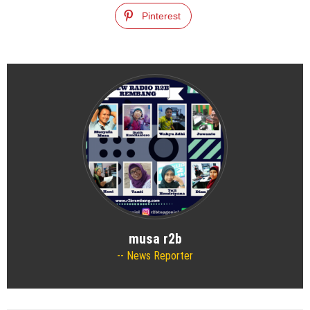
Pinterest
musa r2b
News Reporter