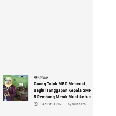
HEADLINE
Gaung Tolak MBG Mencuat,
Begini Tanggapan Kepala SMP N
5 Rembang Menik Mustikatun
6 Agustus 2026
by
musa r2b