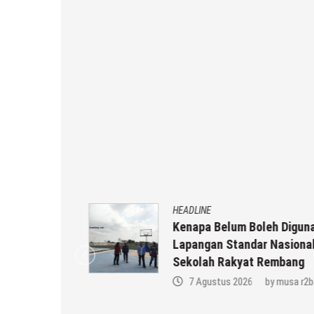
HEADLINE
Kenapa Belum Boleh Digunakan
in
Lapangan Standar Nasional Di
Keluarga
Sekolah Rakyat Rembang
a r2b
7 Agustus 2026
by
musa r2b