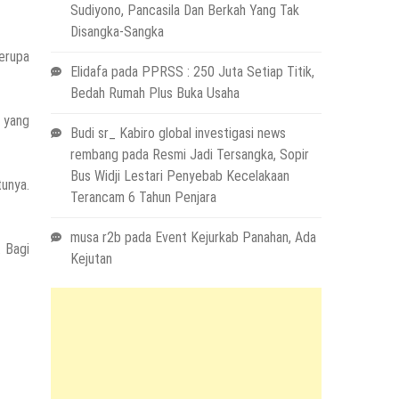
Sudiyono, Pancasila Dan Berkah Yang Tak
Disangka-Sangka
berupa
Elidafa
pada
PPRSS : 250 Juta Setiap Titik,
Bedah Rumah Plus Buka Usaha
a yang
Budi sr_ Kabiro global investigasi news
rembang
pada
Resmi Jadi Tersangka, Sopir
Bus Widji Lestari Penyebab Kecelakaan
tunya.
Terancam 6 Tahun Penjara
musa r2b
pada
Event Kejurkab Panahan, Ada
. Bagi
Kejutan