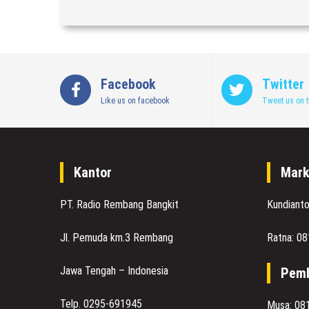
Facebook
Twitter
Like us on facebook
Tweet us on t
Kantor
Mark
PT. Radio Rembang Bangkit
Kundiant
Jl. Pemuda km.3 Rembang
Ratna: 0
Jawa Tengah – Indonesia
Pemb
Telp. 0295-691945
Musa: 08