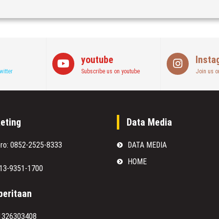
youtube
Insta
witter
Subscribe us on youtube
Join us o
eting
Data Media
oro: 0852-2525-8333
DATA MEDIA
HOME
813-9351-1700
eritaan
1326303408