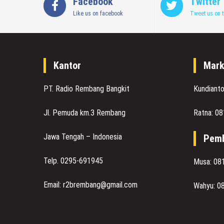
Facebook
Twitter
Like us on facebook
Tweet us on t
Kantor
Mark
PT. Radio Rembang Bangkit
Kundiant
Jl. Pemuda km.3 Rembang
Ratna: 0
Jawa Tengah – Indonesia
Pemb
Telp. 0295-691945
Musa: 08
Email: r2brembang@gmail.com
Wahyu: 0