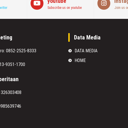
youtube
Insta
witter
Subscribe us on youtube
Join us o
eting
Data Media
oro: 0852-2525-8333
DATA MEDIA
HOME
813-9351-1700
eritaan
1326303408
8985639746