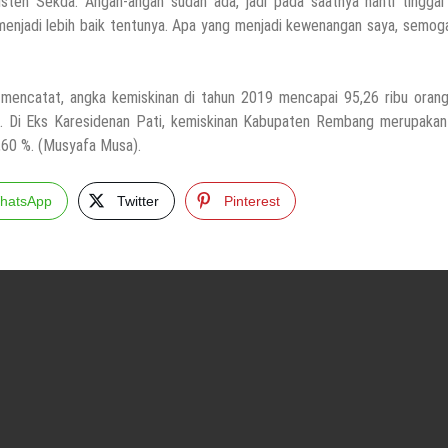
ten Sekda. Angan-angan sudah ada, jadi pada saatnya nanti tinggal j
n menjadi lebih baik tentunya. Apa yang menjadi kewenangan saya, semog
encatat, angka kemiskinan di tahun 2019 mencapai 95,26 ribu orang
. Di Eks Karesidenan Pati, kemiskinan Kabupaten Rembang merupakan
,60 %. (Musyafa Musa).
hatsApp
Twitter
Pinterest