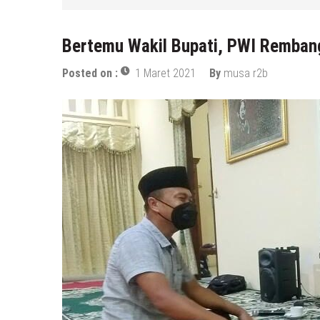
6 Agustus 2026
by
musa r2b
Bertemu Wakil Bupati, PWI Remban
Posted on :
1 Maret 2021
By
musa r2b