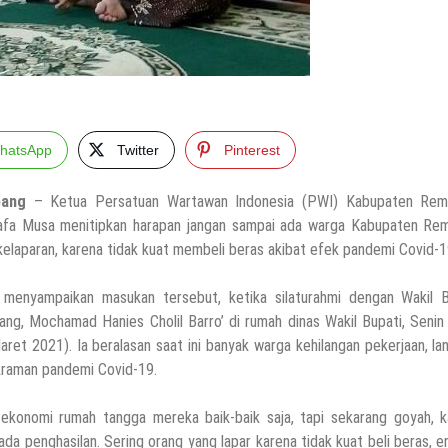
hatsApp
Twitter
Pinterest
ang
– Ketua Persatuan Wartawan Indonesia (PWI) Kabupaten Rem
fa Musa menitipkan harapan jangan sampai ada warga Kabupaten Re
kelaparan, karena tidak kuat membeli beras akibat efek pandemi Covid-1
menyampaikan masukan tersebut, ketika silaturahmi dengan Wakil B
ng, Mochamad Hanies Cholil Barro’ di rumah dinas Wakil Bupati, Senin
aret 2021). Ia beralasan saat ini banyak warga kehilangan pekerjaan, la
raman pandemi Covid-19.
 ekonomi rumah tangga mereka baik-baik saja, tapi sekarang goyah, k
 ada penghasilan. Sering orang yang lapar karena tidak kuat beli beras, 