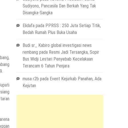
Sudiyono, Pancasila Dan Berkah Yang Tak
Disangka-Sangka
Elidafa
pada
PPRSS : 250 Juta Setiap Titik,
Bedah Rumah Plus Buka Usaha
Budi sr_ Kabiro global investigasi news
rembang
pada
Resmi Jadi Tersangka, Sopir
bang,
Bus Widji Lestari Penyebab Kecelakaan
mbang
Terancam 6 Tahun Penjara
9.
musa r2b
pada
Event Kejurkab Panahan, Ada
upati
Kejutan
 siang
ntaran
arena
enggan