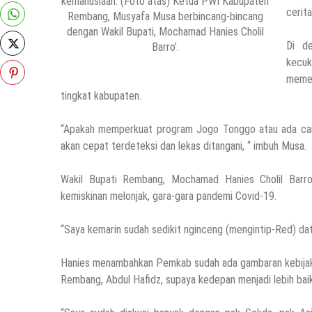
kemanusiaan. (Foto atas) Ketua PWI Kabupaten
cerita
Rembang, Musyafa Musa berbincang-bincang
dengan Wakil Bupati, Mochamad Hanies Cholil
Di d
Barro’.
kecuk
meme
tingkat kabupaten.
“Apakah memperkuat program Jogo Tonggo atau ada cara l
akan cepat terdeteksi dan lekas ditangani, “ imbuh Musa.
Wakil Bupati Rembang, Mochamad Hanies Cholil Barro
kemiskinan melonjak, gara-gara pandemi Covid-19.
“Saya kemarin sudah sedikit nginceng (mengintip-Red) da
Hanies menambahkan Pemkab sudah ada gambaran kebijaka
Rembang, Abdul Hafidz, supaya kedepan menjadi lebih baik