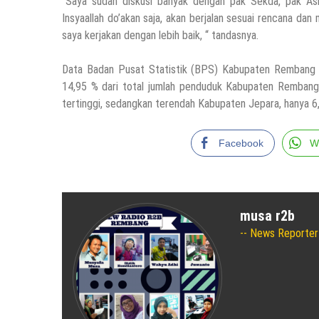
“Saya sudah diskusi banyak dengan pak Sekda, pak Asis
Insyaallah do’akan saja, akan berjalan sesuai rencana da
saya kerjakan dengan lebih baik, “ tandasnya.
Data Badan Pusat Statistik (BPS) Kabupaten Rembang m
14,95 % dari total jumlah penduduk Kabupaten Rembang
tertinggi, sedangkan terendah Kabupaten Jepara, hanya 6
Facebook
W
musa r2b
News Reporter