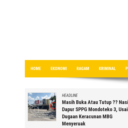
HOME
EKONOMI
RAGAM
KRIMINAL
P
HEADLINE
uk Staf
Masih Buka Atau Tutup ?? Nas
rikut
Dapur SPPG Mondoteko 3, Usai
Dugaan Keracunan MBG
Menyeruak
a r2b