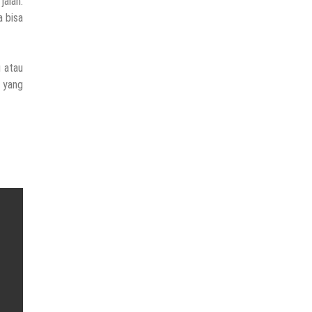
alan.
a bisa
 atau
 yang