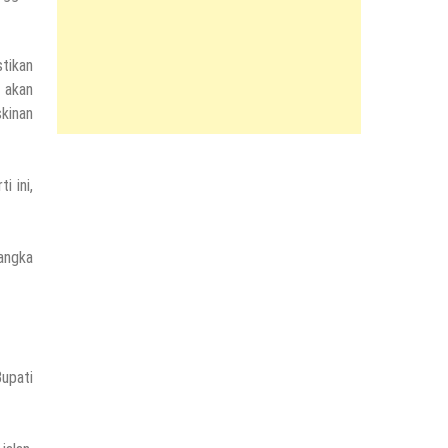
tikan
 akan
kinan
i ini,
angka
upati