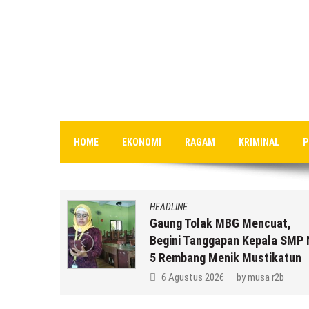
HOME
EKONOMI
RAGAM
KRIMINAL
P
HEADLINE
an MBG
Gaung Tolak MBG Mencuat,
,
Begini Tanggapan Kepala SMP 
k Anda ??
5 Rembang Menik Mustikatun
 r2b
6 Agustus 2026
by
musa r2b