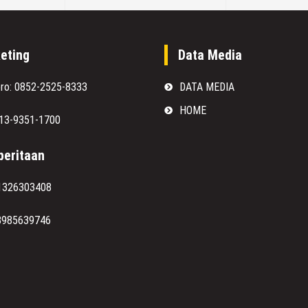
eting
Data Media
oro: 0852-2525-8333
DATA MEDIA
HOME
813-9351-1700
eritaan
1326303408
8985639746