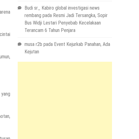
Budi sr_ Kabiro global investigasi news
arena
rembang
pada
Resmi Jadi Tersangka, Sopir
Bus Widji Lestari Penyebab Kecelakaan
Terancam 6 Tahun Penjara
cintai
musa r2b
pada
Event Kejurkab Panahan, Ada
Kejutan
umun,
g yang
otan,
tusan