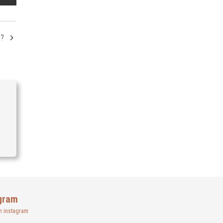
 ?
gram
n instagram