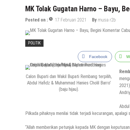
MK Tolak Gugatan Harno – Bayu, Beg
Posted on :
17 Februari 2021
By
musa r2b
POLITIK
Facebook
W
Remb
Calon Bupati dan Wakil Bupati Rembang terpilih,
menga
Abdul Hafidz & Muhammad Hanies Cholil Barro’
2021)
(baju hijau).
Andri
Abdul
Pilkada pihaknya menilai tidak terjadi kecurangan, apalagi
“Allah memberikan petunjuk kepada MK dengan keputusan y