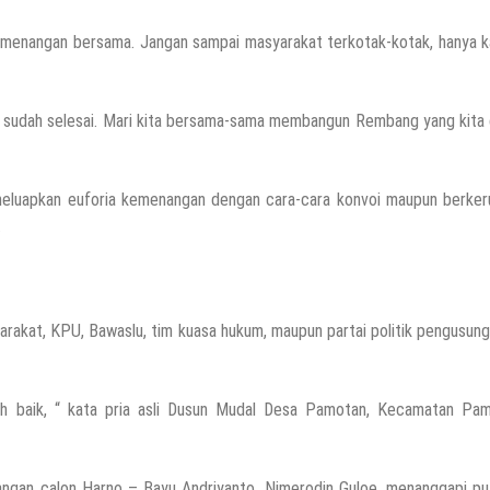
menangan bersama. Jangan sampai masyarakat terkotak-kotak, hanya k
lah sudah selesai. Mari kita bersama-sama membangun Rembang yang kita 
meluapkan euforia kemenangan dengan cara-cara konvoi maupun berker
.
rakat, KPU, Bawaslu, tim kuasa hukum, maupun partai politik pengusun
 baik, “ kata pria asli Dusun Mudal Desa Pamotan, Kecamatan Pam
sangan calon Harno – Bayu Andriyanto, Nimerodin Guloe, menanggapi pu