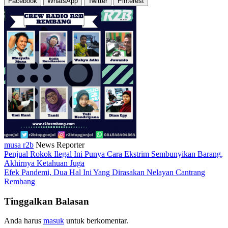
Facebook
WhatsApp
Twitter
Pinterest
musa r2b
News Reporter
Penjual Rokok Ilegal Ini Punya Cara Ekstrim Sembunyikan Barang,
Akhirnya Ketahuan Juga
Efek Pandemi, Dua Hal Ini Yang Dirasakan Nelayan Cantrang
Rembang
Tinggalkan Balasan
Anda harus
masuk
untuk berkomentar.