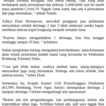
“Berapa nominal kerugian, kita masih hitung. Tapi yang jelas
berdampak pada perusahaan dan pekerja. Lebih-lebih saat ini masih
masa pandemi Covid-19. Nggak cuma kami, tapi ada 4 perusahaan
lain juga merasakan, “ imbuh Nanda.
Aditya Doni Hermawan, mewakili pengguna jasa pelabuhan
menyatakan setelah dermaga 2 dan 3 tidak melayani sandar kapal,
membuat antrean kapal tongkang menjadi semakin lama.
“Karena hanya mengandalkan 1 dermaga, kita bisa nunggu
seminggu sampai 10 hari, “ keluhnya.
Selain pengiriman barang mengalami keterlambatan, lama-kelamaan
akan terjadi penurunan jumlah kapal yang bersandar ke Pelabuhan
Rembang Terminal Sluke.
“Cost jadi lebih mahal, soalnya tambah lama, ujung-ujungnya
masyarakat juga yang merasakan. Semoga ada solusi terbaik, biar
antrean terurai, “ beber Doni.
Sementara itu, Kepala Kantor Unit Penyelenggara Pelabuhan
(KUPP) Rembang, Ferry Agus Satriyo menegaskan dermaga 2
maupun dermaga 3 belum mengantongi izin operasional.
“Belum ada izin pengembangan, izin pembangunan, belum ada
kepemilikan lahan juga. Sertifikat belum ada, jadi saya nggak bisa