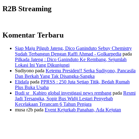
R2B Streaming
Komentar Terbaru
Siap Maju Pilgub Jateng, Dico Ganinduto Sebuy Chemistry
Sudah Terbangun Dengan Raffi Ahmad - Golkarpedia
pada
Pilkada Jateng : Dico Ganinduto Ke Rembang, Sejumlah
Lokasi Ini Yang Dikunjungi
Sudiyono
pada
Ketemu Presiden!! Serka Sudiyono, Pancasila
Dan Berkah Yang Tak Disangka-Sangka
Elidafa
pada
PPRSS : 250 Juta Setiap Titik, Bedah Rumah
Plus Buka Usaha
Budi sr_ Kabiro global investigasi news rembang
pada
Resmi
Jadi Tersangka, Sopir Bus Widji Lestari Penyebab
Kecelakaan Terancam 6 Tahun Penjara
musa r2b
pada
Event Kejurkab Panahan, Ada Kejutan