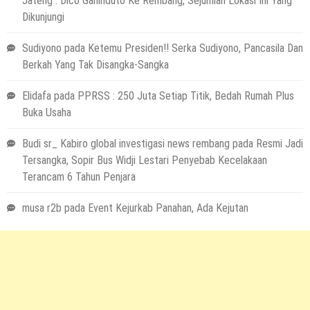
Jateng : Dico Ganinduto Ke Rembang, Sejumlah Lokasi Ini Yang
Dikunjungi
Sudiyono
pada
Ketemu Presiden!! Serka Sudiyono, Pancasila Dan
Berkah Yang Tak Disangka-Sangka
Elidafa
pada
PPRSS : 250 Juta Setiap Titik, Bedah Rumah Plus
Buka Usaha
Budi sr_ Kabiro global investigasi news rembang
pada
Resmi Jadi
Tersangka, Sopir Bus Widji Lestari Penyebab Kecelakaan
Terancam 6 Tahun Penjara
musa r2b
pada
Event Kejurkab Panahan, Ada Kejutan