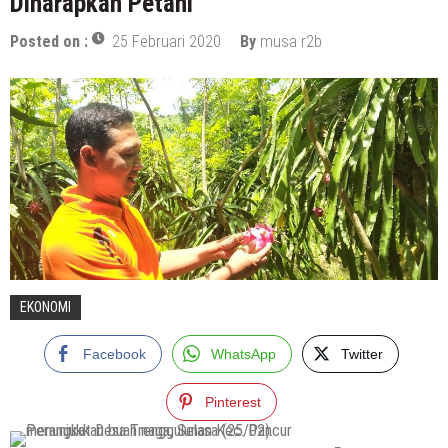
Diharapkan Petani
6 Agustus 2026
by
musa r2b
HEADLINE
Posted on :
25 Februari 2020
By
musa r2b
Pria Asli Rembang Masuk Staf
Kepelatihan Timnas, Berikut Profil
Lengkapnya
6 Agustus 2026
by
musa r2b
HEADLINE
Masih Buka Atau Tutup ?? Nasib Dapur
SPPG Mondoteko 3, Usai Dugaan
Keracunan MBG Menyeruak
6 Agustus 2026
by
musa r2b
HEADLINE
Temuan Jenazah Bayi Di Bawah Almari,
EKONOMI
Aparat Polres Rembang Gerak Cepat
Facebook
WhatsApp
Twitter
6 Agustus 2026
by
musa r2b
Pinterest