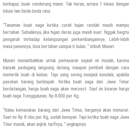
Teguh Akhirnya Diselamatkan Serka
berkapur, buah cenderung manis. Tak heran, antara 1 lokasi dengan
Suyuthi
lokasi lain beda-beda rasa.
26 November 2021
by
musa r2b
HEADLINE
“Tanaman buah naga ketika curah hujan rendah masih mampu
UKW Disebut Sebagai Mahkota Seorang
bertahan. Sebaliknya, jika hujan deras juga masih kuat. Nggak begitu
Wartawan, Se Indonesia Luluskan Lebih
pengaruh terhadap kelangsungan perkembangannya. Lebih-lebih
Dari 20 Ribu Orang
masa panennya, bisa bertahan sampai 6 bulan, “ imbuh Munari.
12 November 2021
by
musa r2b
Munari menambahkan untuk pemasaran sejauh ini mudah, karena
banyak pedagang langsung datang, maupun pembeli dengan cara
memetik buah di kebun. Tapi yang sering menjadi kendala, apabila
pasokan barang berlimpah. Ketika buah naga dari Jawa Timur
berdatangan, harga buah naga akan merosot. Saat ini kisaran harga
buah naga Trenggulunan, Rp 8.000 per Kg.
“Kalau kemasukan barang dari Jawa Timur, harganya akan menurun.
Saat ini Rp 8 ribu per Kg, sudah lumayan. Tapi ketika buah naga Jawa
Tinur masuk, akan anjlok tarifnya, “ ungkapnya.