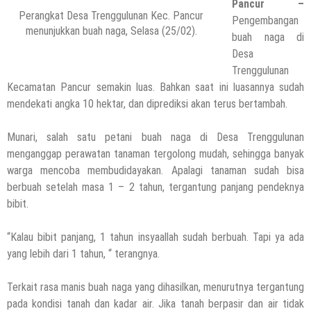
Pancur –
Perangkat Desa Trenggulunan Kec. Pancur
Pengembangan
HEADLINE
menunjukkan buah naga, Selasa (25/02).
buah naga di
Kapolres Rembang Yang Baru Tancap
Desa
Gas, Silaturahmi Dengan Wartawan PWI
Trenggulunan
Dan IJTI
Kecamatan Pancur semakin luas. Bahkan saat ini luasannya sudah
5 Agustus 2026
by
musa r2b
mendekati angka 10 hektar, dan diprediksi akan terus bertambah.
HEADLINE
Ini Ciri-Cirinya, Siapa Tahu Keluarga Anda
Munari, salah satu petani buah naga di Desa Trenggulunan
(Temuan Mayat Laki-Laki Di Pinggir
menganggap perawatan tanaman tergolong mudah, sehingga banyak
Pantai Utara Rembang)
warga mencoba membudidayakan. Apalagi tanaman sudah bisa
29 Juli 2026
by
musa r2b
berbuah setelah masa 1 – 2 tahun, tergantung panjang pendeknya
HEADLINE
bibit.
Sejumlah Tips Membeli Tanah Kapling,
Terapkan Ini!! Ada Cara Yang Jarang
“Kalau bibit panjang, 1 tahun insyaallah sudah berbuah. Tapi ya ada
Terpikirkan Orang Awam
yang lebih dari 1 tahun, “ terangnya.
14 Maret 2022
by
musa r2b
HEADLINE
Terkait rasa manis buah naga yang dihasilkan, menurutnya tergantung
Lewati Cerita Kelam Mirip Sinetron,
pada kondisi tanah dan kadar air. Jika tanah berpasir dan air tidak