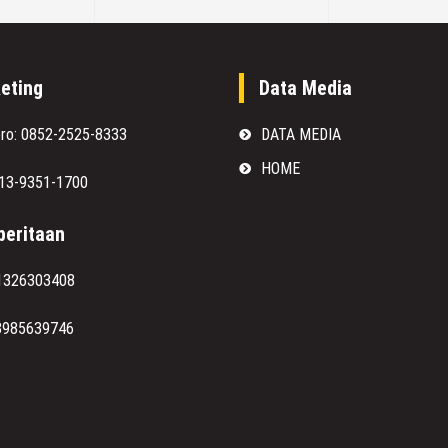
eting
Data Media
oro: 0852-2525-8333
DATA MEDIA
HOME
813-9351-1700
eritaan
1326303408
8985639746