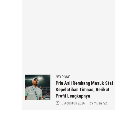
HEADLINE
uat,
Pria Asli Rembang Masuk Staf
la SMP N
Kepelatihan Timnas, Berikut
ikatun
Profil Lengkapnya
a r2b
6 Agustus 2026
by
musa r2b