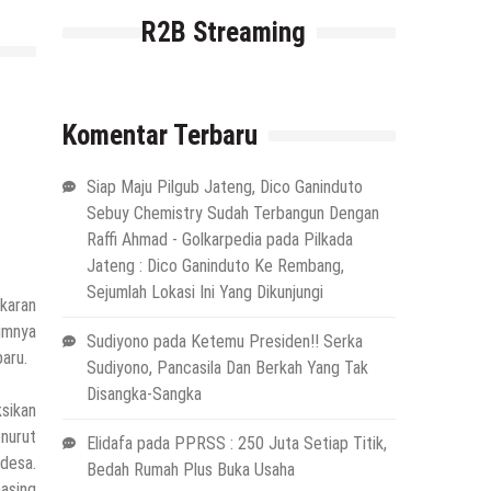
R2B Streaming
Komentar Terbaru
Siap Maju Pilgub Jateng, Dico Ganinduto
Sebuy Chemistry Sudah Terbangun Dengan
Raffi Ahmad - Golkarpedia
pada
Pilkada
Jateng : Dico Ganinduto Ke Rembang,
Sejumlah Lokasi Ini Yang Dikunjungi
karan
umnya
Sudiyono
pada
Ketemu Presiden!! Serka
aru.
Sudiyono, Pancasila Dan Berkah Yang Tak
Disangka-Sangka
ksikan
enurut
Elidafa
pada
PPRSS : 250 Juta Setiap Titik,
desa.
Bedah Rumah Plus Buka Usaha
masing