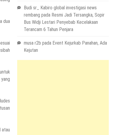
Budi sr_ Kabiro global investigasi news
rembang
pada
Resmi Jadi Tersangka, Sopir
ya dua
Bus Widji Lestari Penyebab Kecelakaan
Terancam 6 Tahun Penjara
sesuai
musa r2b
pada
Event Kejurkab Panahan, Ada
sibah
Kejutan
untuk
 yang
ludes
tusan
l atau