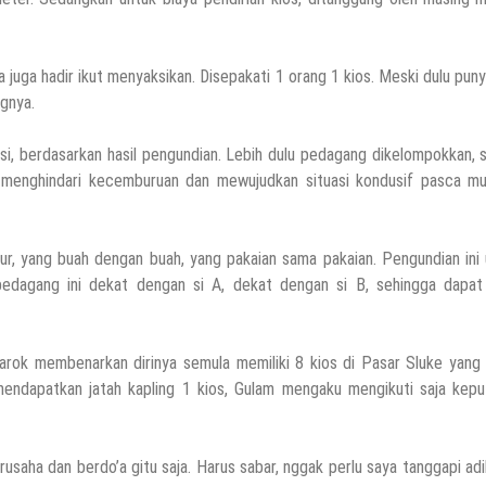
uga hadir ikut menyaksikan. Disepakati 1 orang 1 kios. Meski dulu pun
ngnya.
, berdasarkan hasil pengundian. Lebih dulu pedagang dikelompokkan, 
k menghindari kecemburuan dan mewujudkan situasi kondusif pasca mu
r, yang buah dengan buah, yang pakaian sama pakaian. Pengundian ini 
pedagang ini dekat dengan si A, dekat dengan si B, sehingga dapat
ok membenarkan dirinya semula memiliki 8 kios di Pasar Sluke yang 
 mendapatkan jatah kapling 1 kios, Gulam mengaku mengikuti saja kepu
usaha dan berdo’a gitu saja. Harus sabar, nggak perlu saya tanggapi adi