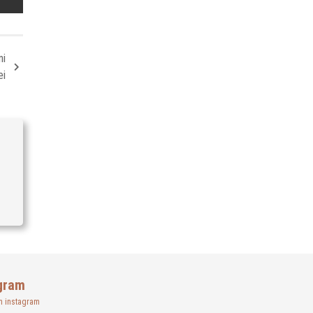
ni
ei
gram
n instagram