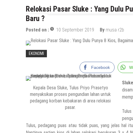
Relokasi Pasar Sluke : Yang Dulu P
Baru ?
Posted on :
10 September 2019
By
musa r2b
EKONOMI
Facebook
W
Sluk
Kepala Desa Sluke, Tulus Priyo Prasetyo
disam
menyaksikan proses pengundian lahan untuk
mempu
pedagang korban kebakaran di area relokasi
pasar.
Tulus
pengu
Tulus, pedagang puas atau tidak puas, yang jelas hal 
Nantinya setiap kios di lahan relokasi berukuran 3 x 4 