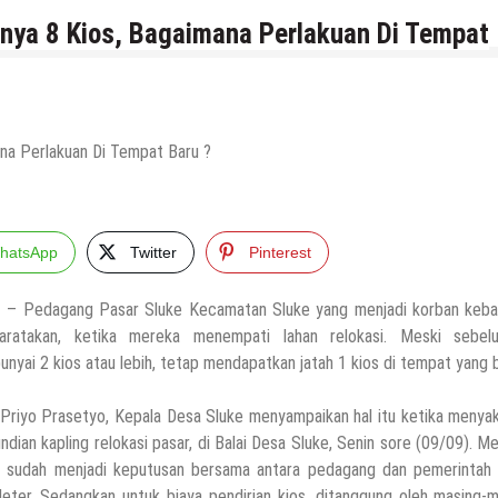
unya 8 Kios, Bagaimana Perlakuan Di Tempat
hatsApp
Twitter
Pinterest
e
– Pedagang Pasar Sluke Kecamatan Sluke yang menjadi korban keba
aratakan, ketika mereka menempati lahan relokasi. Meski sebel
nyai 2 kios atau lebih, tetap mendapatkan jatah 1 kios di tempat yang b
 Priyo Prasetyo, Kepala Desa Sluke menyampaikan hal itu ketika menya
ndian kapling relokasi pasar, di Balai Desa Sluke, Senin sore (09/09). M
itu sudah menjadi keputusan bersama antara pedagang dan pemerintah 
Meter. Sedangkan untuk biaya pendirian kios, ditanggung oleh masing-