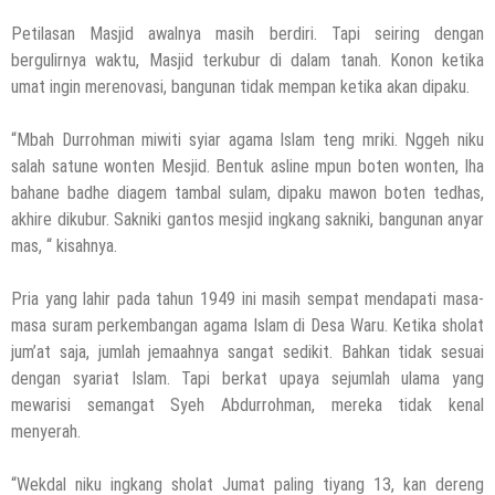
Petilasan Masjid awalnya masih berdiri. Tapi seiring dengan
bergulirnya waktu, Masjid terkubur di dalam tanah. Konon ketika
umat ingin merenovasi, bangunan tidak mempan ketika akan dipaku.
“Mbah Durrohman miwiti syiar agama Islam teng mriki. Nggeh niku
salah satune wonten Mesjid. Bentuk asline mpun boten wonten, lha
bahane badhe diagem tambal sulam, dipaku mawon boten tedhas,
akhire dikubur. Sakniki gantos mesjid ingkang sakniki, bangunan anyar
mas, “ kisahnya.
Pria yang lahir pada tahun 1949 ini masih sempat mendapati masa-
masa suram perkembangan agama Islam di Desa Waru. Ketika sholat
jum’at saja, jumlah jemaahnya sangat sedikit. Bahkan tidak sesuai
dengan syariat Islam. Tapi berkat upaya sejumlah ulama yang
mewarisi semangat Syeh Abdurrohman, mereka tidak kenal
menyerah.
“Wekdal niku ingkang sholat Jumat paling tiyang 13, kan dereng