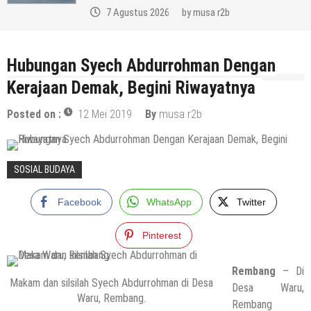
7 Agustus 2026
by
musa r2b
Hubungan Syech Abdurrohman Dengan
Kerajaan Demak, Begini Riwayatnya
Posted on :
12 Mei 2019
By
musa r2b
SOSIAL BUDAYA
Facebook
WhatsApp
Twitter
Pinterest
Rembang
– Di
Makam dan silsilah Syech Abdurrohman di Desa
Desa Waru,
Waru, Rembang.
Rembang