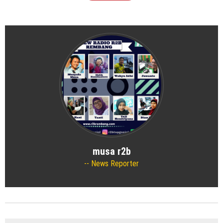
musa r2b
News Reporter