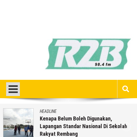
HEADLINE
Inilah 16 Lokasi Sasaran MBG Dari
olah
Mondoteko 3, Termasuk Sekolah A
Anda ??