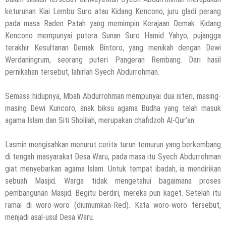
keturunan Kiai Lembu Suro atau Kidang Kencono, juru gladi perang
pada masa Raden Patah yang memimpin Kerajaan Demak. Kidang
Kencono mempunyai putera Sunan Suro Hamid Yahyo, pujangga
terakhir Kesultanan Demak Bintoro, yang menikah dengan Dewi
Werdaningrum, seorang puteri Pangeran Rembang. Dari hasil
pernikahan tersebut, lahirlah Syech Abdurrohman.
Semasa hidupnya, Mbah Abdurrohman mempunyai dua isteri, masing-
masing Dewi Kuncoro, anak biksu agama Budha yang telah masuk
agama Islam dan Siti Sholilah, merupakan chafidzoh Al-Qur’an.
Lasmin mengisahkan menurut cerita turun temurun yang berkembang
di tengah masyarakat Desa Waru, pada masa itu Syech Abdurrohman
giat menyebarkan agama Islam. Untuk tempat ibadah, ia mendirikan
sebuah Masjid. Warga tidak mengetahui bagaimana proses
pembangunan Masjid. Begitu berdiri, mereka pun kaget. Setelah itu
ramai di woro-woro (diumumkan-Red). Kata woro-woro tersebut,
menjadi asal-usul Desa Waru.