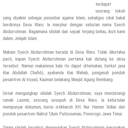
terdapat
seorang tokoh
yang diyakini sebagai penyebar agama Islam, sekaligus cikal bakal
berdirinya Desa Waru. Ia masyhur dengan sebutan nama Syech
Abdurrohman. Bagaimana silsilah dan sepak terjang beliau, ikuti kami
dalam Jelajah Islam.
Makam Syech Abdurrohman berada di Desa Waru. Tidak diketahui
pasti, kapan Syech Abdurrohman pertama kali datang ke desa
tersebut. Namun makamnya kala itu dapat ditemukan, berkat jasa
Kiai Abdullah Chafidz, ayahanda Kiai Wahab, pengasuh pondok
pesantren Al Irsyad, Kauman belakang Masjid Agung Rembang.
Untuk mengungkap silsilah Syech Abdurrohman, saya mendatangi
rumah Lasmin, seorang sesepuh di Desa Waru. Ia kebetulan
mempunyai dokumen, berisi istikharoh KH. Nur Hamim ‘Adlan dari
pondok pesantren Nahrul ‘Ulum Purbosuman, Ponorogo Jawa Timur.
Dalam silsilah tersebut diriwayatkan Syech Abdurrohman merupakan