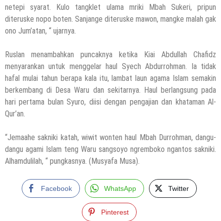
netepi syarat. Kulo tangklet ulama mriki Mbah Sukeri, pripun
diteruske nopo boten. Sanjange diteruske mawon, mangke malah gak
ono Jum’atan, “ ujarnya.
Ruslan menambahkan puncaknya ketika Kiai Abdullah Chafidz
menyarankan untuk menggelar haul Syech Abdurrohman. Ia tidak
hafal mulai tahun berapa kala itu, lambat laun agama Islam semakin
berkembang di Desa Waru dan sekitarnya. Haul berlangsung pada
hari pertama bulan Syuro, diisi dengan pengajian dan khataman Al-
Qur’an.
“Jemaahe sakniki katah, wiwit wonten haul Mbah Durrohman, dangu-
dangu agami Islam teng Waru sangsoyo ngremboko ngantos sakniki.
Alhamdulilah, “ pungkasnya. (Musyafa Musa).
Facebook
WhatsApp
Twitter
Pinterest