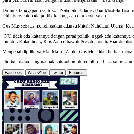
pasti pak Ma’ruf akan dengan mudah menjelaskan, “ kata Ganjar.
Diminta tanggapannya, tokoh Nahdlatul Ulama, Kiai Mustofa Bisri m
lebih bergerak pada politik kebangsaan dan kerakyatan.
Gus Mus sebatas mengingatkan adanya khitah Nahdlatul Ulama. Ket
“NU tidak ada kaitannya dengan partai politik, nggak ada kaitannya 
mundur. Kalau tidak, Rais Aam dibawah Presiden nanti. Biar dibaha
Mengenai dipilihnya Kiai Ma’ruf Amin, Gus Mus tidak berhak menan
“Itu kan wewenangnya pak Jokowi untuk memilih. Lha saya urusannya
Facebook
WhatsApp
Twitter
Pinterest