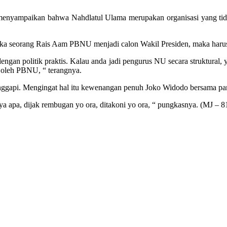
enyampaikan bahwa Nahdlatul Ulama merupakan organisasi yang tidak 
ika seorang Rais Aam PBNU menjadi calon Wakil Presiden, maka haru
dengan politik praktis. Kalau anda jadi pengurus NU secara struktura
s oleh PBNU, “ terangnya.
ggapi. Mengingat hal itu kewenangan penuh Joko Widodo bersama part
 apa, dijak rembugan yo ora, ditakoni yo ora, “ pungkasnya. (MJ – 81