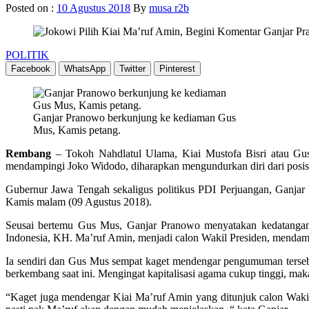
Posted on :
10 Agustus 2018
By
musa r2b
POLITIK
Facebook
WhatsApp
Twitter
Pinterest
Ganjar Pranowo berkunjung ke kediaman Gus
Mus, Kamis petang.
Rembang
– Tokoh Nahdlatul Ulama, Kiai Mustofa Bisri atau Gus 
mendampingi Joko Widodo, diharapkan mengundurkan diri dari pos
Gubernur Jawa Tengah sekaligus politikus PDI Perjuangan, Ganja
Kamis malam (09 Agustus 2018).
Seusai bertemu Gus Mus, Ganjar Pranowo menyatakan kedatangan
Indonesia, KH. Ma’ruf Amin, menjadi calon Wakil Presiden, menda
Ia sendiri dan Gus Mus sempat kaget mendengar pengumuman terseb
berkembang saat ini. Mengingat kapitalisasi agama cukup tinggi, mak
“Kaget juga mendengar Kiai Ma’ruf Amin yang ditunjuk calon Wakil 