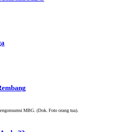
ga
 Rembang