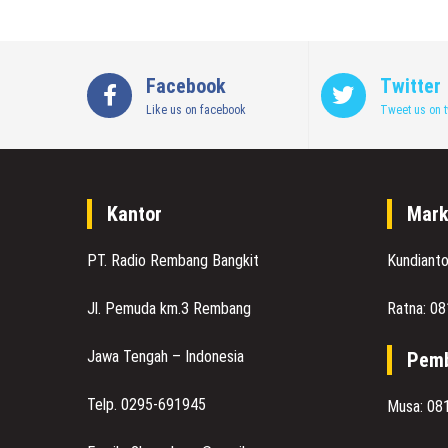
Facebook
Twitter
Like us on facebook
Tweet us on t
Kantor
Mark
PT. Radio Rembang Bangkit
Kundiant
Jl. Pemuda km.3 Rembang
Ratna: 0
Jawa Tengah – Indonesia
Pemb
Telp. 0295-691945
Musa: 08