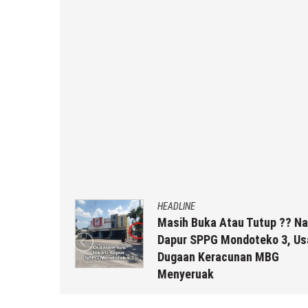
HEADLINE
uk Staf
Masih Buka Atau Tutup ?? Nas
rikut
Dapur SPPG Mondoteko 3, Usai
Dugaan Keracunan MBG
Menyeruak
 r2b
6 Agustus 2026
by
musa r2b