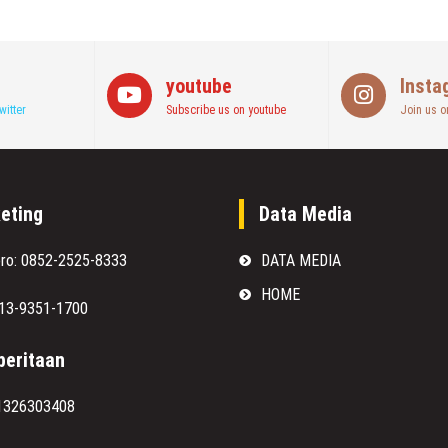
youtube
Insta
witter
Subscribe us on youtube
Join us o
eting
Data Media
oro: 0852-2525-8333
DATA MEDIA
HOME
813-9351-1700
eritaan
1326303408