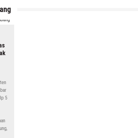
bang
as
ak
ten
abar
Rp 5
aan
ung,