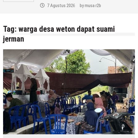
7 Agustus 2026
by
musa r2b
Tag:
warga desa weton dapat suami
jerman