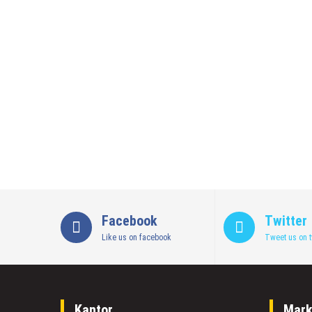
Sejumlah Tips Membeli Tanah Kapling, Terap
14 Maret 2022
by
musa r2b
HEADLINE
Lewati Cerita Kelam Mirip Sinetron, Teguh 
26 November 2021
by
musa r2b
HEADLINE
UKW Disebut Sebagai Mahkota Seorang Warta
12 November 2021
by
musa r2b
Facebook
Twitter
Like us on facebook
Tweet us on t
Kantor
Mark