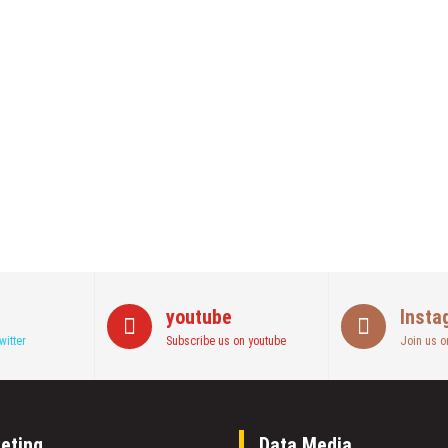
kan Ini!! Ada Cara Yang Jarang Terpikirkan Orang Awam
Akhirnya Diselamatkan Serka Suyuthi
wan, Se Indonesia Luluskan Lebih Dari 20 Ribu Orang
youtube
Insta
witter
Subscribe us on youtube
Join us o
eting
Data Media