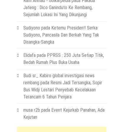
Raffi Ahmad - Golkarpedia
pada
Pilkada
Jateng : Dico Ganinduto Ke Rembang,
Sejumlah Lokasi Ini Yang Dikunjungi
Sudiyono
pada
Ketemu Presiden!! Serka
Sudiyono, Pancasila Dan Berkah Yang Tak
Disangka-Sangka
Elidafa
pada
PPRSS : 250 Juta Setiap Titik,
Bedah Rumah Plus Buka Usaha
Budi sr_ Kabiro global investigasi news
rembang
pada
Resmi Jadi Tersangka, Sopir
Bus Widji Lestari Penyebab Kecelakaan
Terancam 6 Tahun Penjara
musa r2b
pada
Event Kejurkab Panahan, Ada
Kejutan