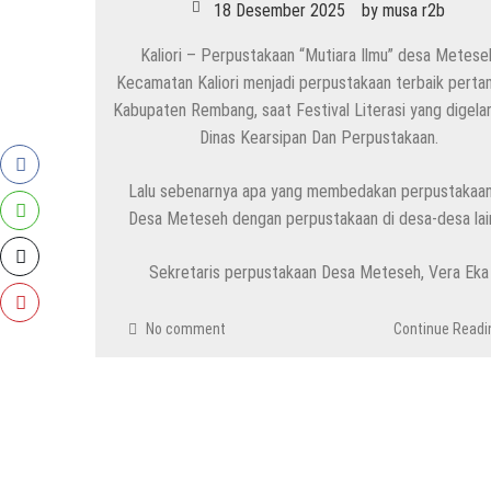
18 Desember 2025
by
musa r2b
HEADLINE
Kaliori – Perpustakaan “Mutiara Ilmu” desa Metese
Gaung Tolak MBG Mencuat, Begini Tanggap
Kecamatan Kaliori menjadi perpustakaan terbaik perta
6 Agustus 2026
by
musa r2b
Kabupaten Rembang, saat Festival Literasi yang digelar
Dinas Kearsipan Dan Perpustakaan.
HEADLINE
Pria Asli Rembang Masuk Staf Kepelatihan T
Lalu sebenarnya apa yang membedakan perpustakaan
6 Agustus 2026
by
musa r2b
Desa Meteseh dengan perpustakaan di desa-desa lai
HEADLINE
Sekretaris perpustakaan Desa Meteseh, Vera Eka
Masih Buka Atau Tutup ?? Nasib Dapur SPP
6 Agustus 2026
by
musa r2b
No comment
Continue Readi
HEADLINE
Ini Ciri-Cirinya, Siapa Tahu Keluarga Anda 
29 Juli 2026
by
musa r2b
HEADLINE