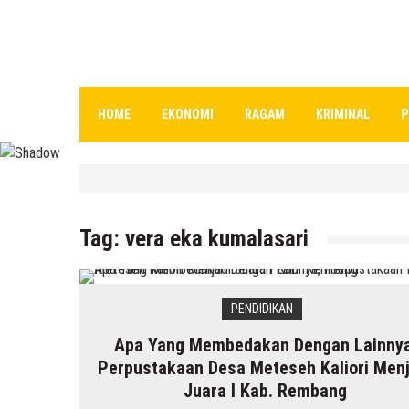
HOME
EKONOMI
RAGAM
KRIMINAL
P
HEADLINE
Kenapa Belum Boleh Digunakan
Tag:
vera eka kumalasari
7 Agustus 2026
by
musa r2b
PENDIDIKAN
Apa Yang Membedakan Dengan Lainnya
HEADLINE
Perpustakaan Desa Meteseh Kaliori Menj
Inilah 16 Lokasi Sasaran MBG Dari SPPG Mo
Juara I Kab. Rembang
7 Agustus 2026
by
musa r2b