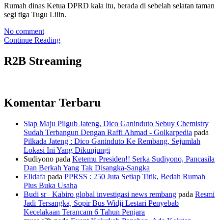
Rumah dinas Ketua DPRD kala itu, berada di sebelah selatan taman
segi tiga Tugu Lilin.
No comment
Continue Reading
R2B Streaming
Komentar Terbaru
Siap Maju Pilgub Jateng, Dico Ganinduto Sebuy Chemistry
Sudah Terbangun Dengan Raffi Ahmad - Golkarpedia
pada
Pilkada Jateng : Dico Ganinduto Ke Rembang, Sejumlah
Lokasi Ini Yang Dikunjungi
Sudiyono
pada
Ketemu Presiden!! Serka Sudiyono, Pancasila
Dan Berkah Yang Tak Disangka-Sangka
Elidafa
pada
PPRSS : 250 Juta Setiap Titik, Bedah Rumah
Plus Buka Usaha
Budi sr_ Kabiro global investigasi news rembang
pada
Resmi
Jadi Tersangka, Sopir Bus Widji Lestari Penyebab
Kecelakaan Terancam 6 Tahun Penjara