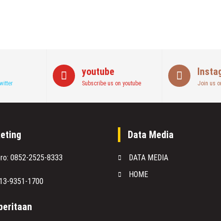
youtube
Insta
witter
Subscribe us on youtube
Join us o
eting
Data Media
oro: 0852-2525-8333
DATA MEDIA
HOME
813-9351-1700
eritaan