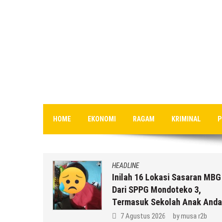
HOME
EKONOMI
RAGAM
KRIMINAL
P
HEADLINE
gunakan,
Inilah 16 Lokasi Sasaran MBG
onal Di
Dari SPPG Mondoteko 3,
ng
Termasuk Sekolah Anak Anda 
r2b
7 Agustus 2026
by
musa r2b