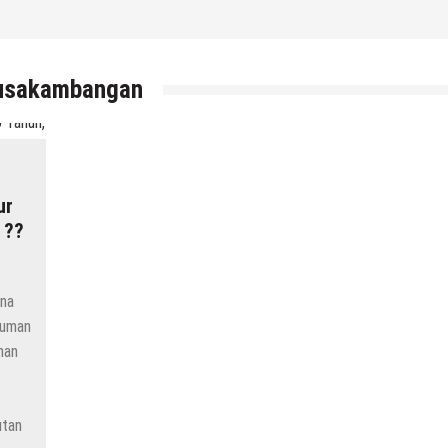
nusakambangan
ur
 ??
na
kuman
man
utan