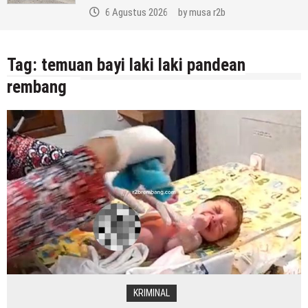
6 Agustus 2026
by
musa r2b
Tag:
temuan bayi laki laki pandean
rembang
KRIMINAL