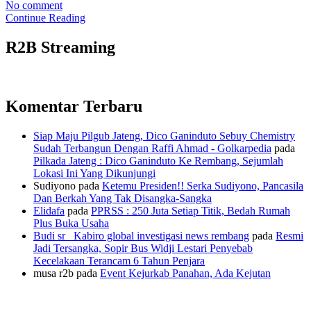
No comment
Continue Reading
R2B Streaming
Komentar Terbaru
Siap Maju Pilgub Jateng, Dico Ganinduto Sebuy Chemistry
Sudah Terbangun Dengan Raffi Ahmad - Golkarpedia
pada
Pilkada Jateng : Dico Ganinduto Ke Rembang, Sejumlah
Lokasi Ini Yang Dikunjungi
Sudiyono
pada
Ketemu Presiden!! Serka Sudiyono, Pancasila
Dan Berkah Yang Tak Disangka-Sangka
Elidafa
pada
PPRSS : 250 Juta Setiap Titik, Bedah Rumah
Plus Buka Usaha
Budi sr_ Kabiro global investigasi news rembang
pada
Resmi
Jadi Tersangka, Sopir Bus Widji Lestari Penyebab
Kecelakaan Terancam 6 Tahun Penjara
musa r2b
pada
Event Kejurkab Panahan, Ada Kejutan