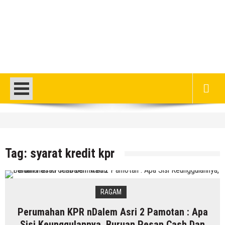
HEADLINE
DPRD Rembang Dikritik Masyarakat, Saat
Ratusan Warganya Keracunan Diduga
Tag:
syarat kredit kpr
Karena MBG
8 Agustus 2026
by
musa r2b
HEADLINE
RAGAM
Jumlah Pasien Dugaan Keracunan MBG
Perumahan KPR nDalem Asri 2 Pamotan : Apa
Semakin Bertambah, Meluas Ke Keluarga
Sisi Keunggulannya, Buruan Pesan Cash Dan