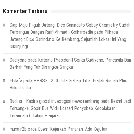
6 Agustus 2026
by
musa r2b
Komentar Terbaru
HEADLINE
Ini Ciri-Cirinya, Siapa Tahu Keluarga Anda
Siap Maju Pilgub Jateng, Dico Ganinduto Sebuy Chemistry Sudah
(Temuan Mayat Laki-Laki Di Pinggir
Terbangun Dengan Raffi Ahmad - Golkarpedia
pada
Pilkada
Pantai Utara Rembang)
Jateng : Dico Ganinduto Ke Rembang, Sejumlah Lokasi Ini Yang
29 Juli 2026
by
musa r2b
Dikunjungi
HEADLINE
Sejumlah Tips Membeli Tanah Kapling,
Sudiyono
pada
Ketemu Presiden!! Serka Sudiyono, Pancasila Dan
Terapkan Ini!! Ada Cara Yang Jarang
Berkah Yang Tak Disangka-Sangka
Terpikirkan Orang Awam
14 Maret 2022
by
musa r2b
Elidafa
pada
PPRSS : 250 Juta Setiap Titik, Bedah Rumah Plus
HEADLINE
Buka Usaha
Lewati Cerita Kelam Mirip Sinetron,
Teguh Akhirnya Diselamatkan Serka
Budi sr_ Kabiro global investigasi news rembang
pada
Resmi Jadi
Suyuthi
Tersangka, Sopir Bus Widji Lestari Penyebab Kecelakaan
Terancam 6 Tahun Penjara
26 November 2021
by
musa r2b
HEADLINE
musa r2b
pada
Event Kejurkab Panahan, Ada Kejutan
UKW Disebut Sebagai Mahkota Seorang