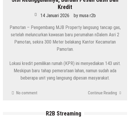
8 Agustus 2026
by
musa r2b
Kredit
14 Januari 2026
by
musa r2b
Pamotan – Pengembang MJB Property langsung tancap gas,
setelah meluncurkan kawasan baru perumahan nDalem Asri 2
HEADLINE
Pamotan, sekira 300 Meter belakang Kantor Kecamatan
Kenapa Belum Boleh Digunakan,
Pamotan.
Lapangan Standar Nasional Di Sekolah
Rakyat Rembang
Lokasi kredit pemilikan rumah (KPR) ini menyediakan 143 unit.
7 Agustus 2026
by
musa r2b
Meskipun baru tahap pemerataan lahan, namun sudah ada
HEADLINE
Inilah 16 Lokasi Sasaran MBG Dari SPPG
beberapa unit yang langsung dipesan masyarakat.
Mondoteko 3, Termasuk Sekolah Anak
Anda ??
No comment
Continue Reading
7 Agustus 2026
by
musa r2b
HEADLINE
R2B Streaming
Gaung Tolak MBG Mencuat, Begini
Tanggapan Kepala SMP N 5 Rembang
Menik Mustikatun