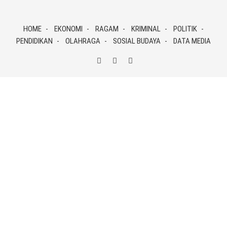
Skip
to
HOME
EKONOMI
RAGAM
KRIMINAL
POLITIK
content
PENDIDIKAN
OLAHRAGA
SOSIAL BUDAYA
DATA MEDIA